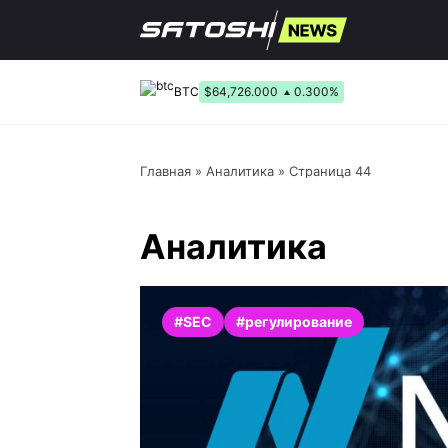
Перейти
к
содержанию
BTC
$64,726.000
0.300%
Главная
»
Аналитика
»
Страница 44
Аналитика
#SEC
#регулирование