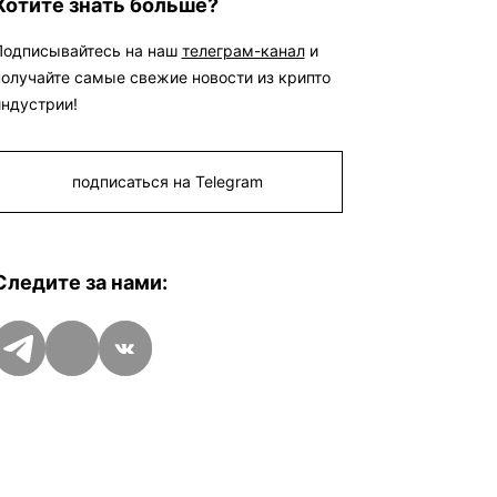
Хотите знать больше?
преступлении, им грозит до 10 лет
лишения свободы.
@SatoshiFinance -
крипто обмен обмен | инвойсы | $
Подписывайтесь на наш
телеграм-канал
и
выручка
получайте самые свежие новости из крипто
индустрии!
подписаться на Telegram
Следите за нами:
Telegram
Дзен
VK