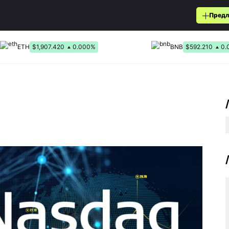
Предл
ETH
$1,907.420
0.000%
BNB
$592.210
0.