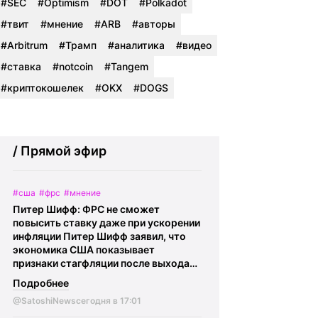
#SEC
#Optimism
#DOT
#Polkadot
#твит
#мнение
#ARB
#авторы
#Arbitrum
#Трамп
#аналитика
#видео
#ставка
#notcoin
#Tangem
#криптокошелек
#OKX
#DOGS
/ Прямой эфир
#сша
#фрс
#мнение
Питер Шифф: ФРС не сможет
повысить ставку даже при ускорении
инфляции Питер Шифф заявил, что
экономика США показывает
признаки стагфляции после выхода
слабых данных по рынку труда. • В
Подробнее
июле США число рабочих мест вне
@SatoshiNews
сегодня в 17:01
сельского хозяйства сократилось на
23 000, а рост занятости в июне