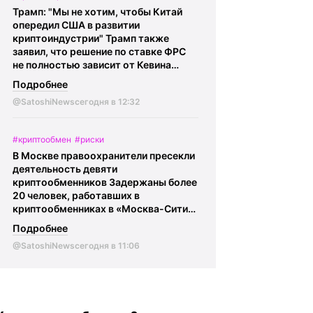
@SatoshiNews - главное о крипте
Трамп: "Мы не хотим, чтобы Китай
Криптокарта | eSIM |
BingX
опередил США в развитии
криптоиндустрии" Трамп также
заявил, что решение по ставке ФРС
не полностью зависит от Кевина
Уорша, добавив, что он не будет его
Подробнее
критиковать.
@SatoshiNews -
@SatoshiNews
сегодня в 12:32
главное о крипте Криптокарта | eSIM
|
BingX
#криптообмен
#риски
В Москве правоохранители пресекли
деятельность девяти
криптообменников Задержаны более
20 человек, работавших в
криптообменниках в «Москва-Сити».
По данным ФСБ, через эти обменники
Подробнее
украинские колл-центры
@SatoshiNews
сегодня в 11:06
легализовывали средства,
похищенные у российских граждан в
результате мошенничества.
Сотрудникам криптообменников и
курьерам вменяется соучастие в