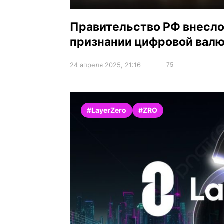
Правительство РФ внесло 
признании цифровой валю
24 апреля 2025, 21:16
75
#LayerZero
#ZRO