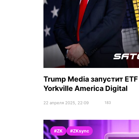
Trump Media запустит ETF 
Yorkville America Digital
22 апреля 2025, 22:09
183
#ZK
#ZKsync