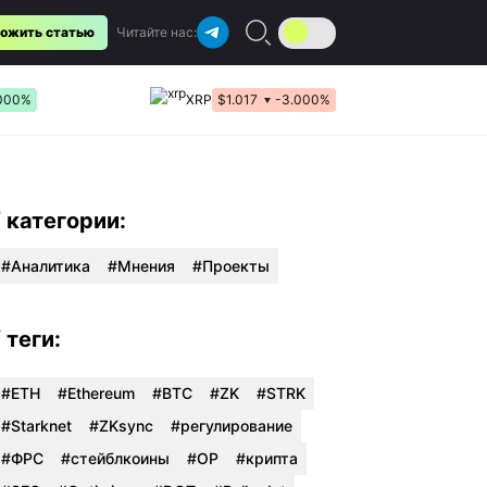
ожить статью
Читайте нас:
000%
XRP
$1.017
-3.000%
/ категории:
Аналитика
Мнения
Проекты
/ теги:
#ETH
#Ethereum
#BTC
#ZK
#STRK
#Starknet
#ZKsync
#регулирование
#ФРС
#стейблкоины
#OP
#крипта