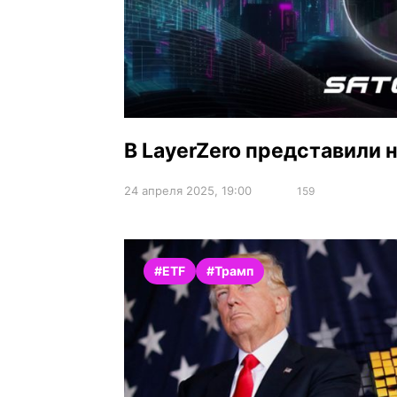
В LayerZero представили 
24 апреля 2025, 19:00
159
#ETF
#Трамп