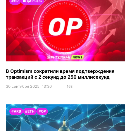
#OP
#Optimism
В Optimism сократили время подтверждения
транзакций с 2 секунд до 250 миллисекунд
30 сентября 2025, 13:30
168
#ARB
#ETH
#OP