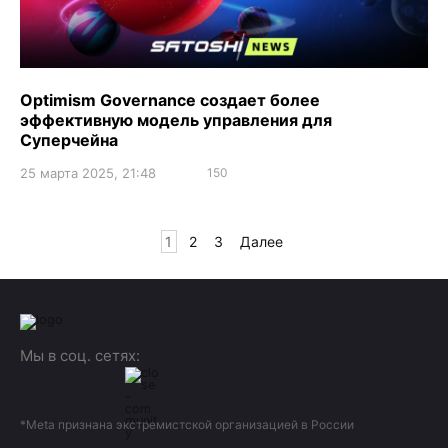
Optimism Governance создает более
эффективную модель управления для
Суперчейна
25 марта 2025, 21:48
150
Пагинация
1
2
3
Далее
записей
Мы в соц. сетях:
*Meta признана экстремистской организацией в России