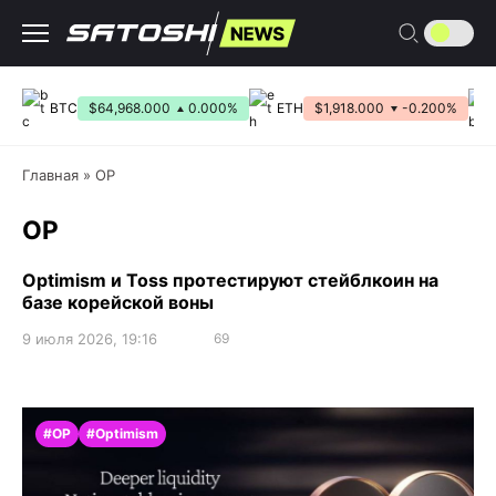
Перейти
к
содержанию
BTC
$64,968.000
0.000%
ETH
$1,918.000
-0.200%
Главная
»
OP
OP
Optimism и Toss протестируют стейблкоин на
базе корейской воны
9 июля 2026, 19:16
69
#OP
#Optimism