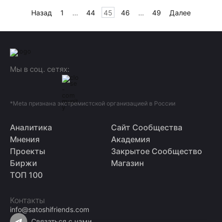
Пагинация
Назад
1
…
44
45
46
…
49
Далее
записей
Мы в соц. сетях:
*Meta признана экстремистской организацией в России
Аналитика
Сайт Сообщества
Мнения
Академия
Проекты
Закрытое Сообщество
Биржи
Магазин
ТОП 100
Контакты
info@satoshifriends.com
Связаться с нами