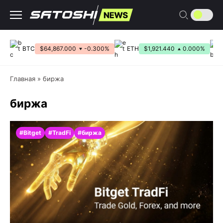
Перейти
к
содержанию
BTC
$64,867.000
-0.300%
ETH
$1,921.440
0.000%
Главная
»
биржа
биржа
#Bitget
#TradFi
#биржа