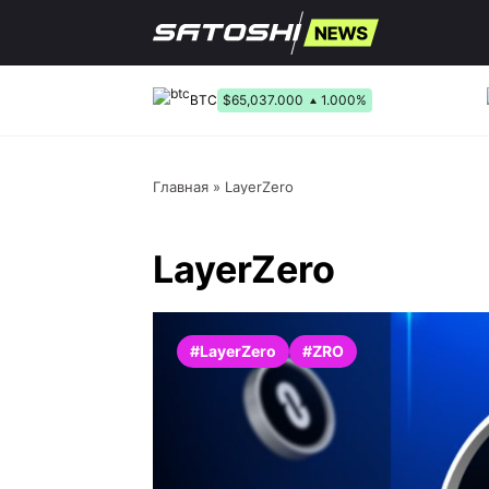
Перейти
к
содержанию
BTC
$65,037.000
1.000%
Главная
»
LayerZero
LayerZero
#LayerZero
#ZRO