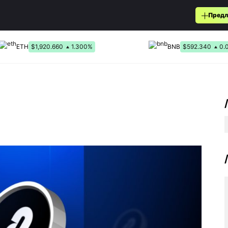
Предл
ETH
$1,920.660
1.300%
BNB
$592.340
0.