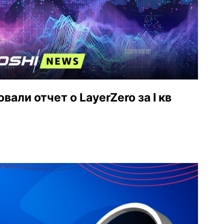
али отчет о LayerZero за I кв