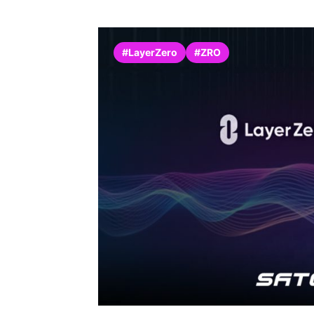
#LayerZero
#ZRO