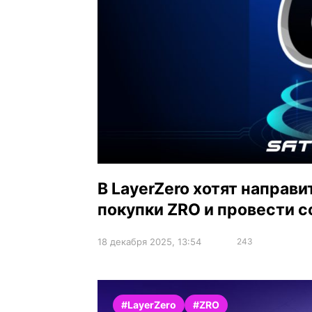
В LayerZero хотят направ
покупки ZRO и провести 
18 декабря 2025, 13:54
243
#LayerZero
#ZRO