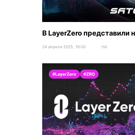
В LayerZero представили 
24 апреля 2025, 19:00
159
#LayerZero
#ZRO