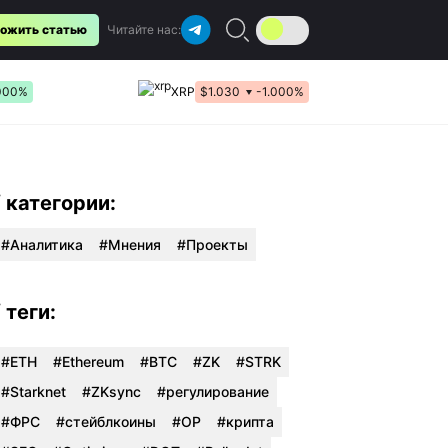
ожить статью
Читайте нас:
000%
XRP
$1.030
-1.000%
/ категории:
Аналитика
Мнения
Проекты
/ теги:
#ETH
#Ethereum
#BTC
#ZK
#STRK
#Starknet
#ZKsync
#регулирование
#ФРС
#стейблкоины
#OP
#крипта