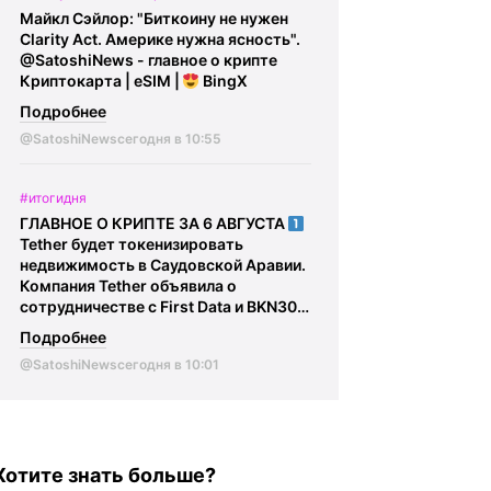
Сотрудникам криптообменников и
Майкл Сэйлор: "Биткоину не нужен
курьерам вменяется соучастие в
Clarity Act. Америке нужна ясность".
преступлении, им грозит до 10 лет
@SatoshiNews - главное о крипте
лишения свободы.
@SatoshiFinance -
Криптокарта | eSIM |
BingX
крипто обмен обмен | инвойсы | $
выручка
Подробнее
@SatoshiNews
сегодня в 10:55
#итогидня
ГЛАВНОЕ О КРИПТЕ ЗА 6 АВГУСТА
Tether будет токенизировать
недвижимость в Саудовской Аравии.
Компания Tether объявила о
сотрудничестве с First Data и BKN301
для запуска токенизации
Подробнее
институциональной недвижимости в
@SatoshiNews
сегодня в 10:01
Саудовской Аравии.
В ЕС
мошенники начали использовать
регулирование MiCA в своих схемах.
Злоумышленники выдают себя за
криптокомпании и регуляторов и
Хотите знать больше?
предлагают перевести криптовалюту