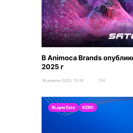
В Animoca Brands опубликов
2025 г
18 апреля 2025, 13:19
234
#LayerZero
#ZRO