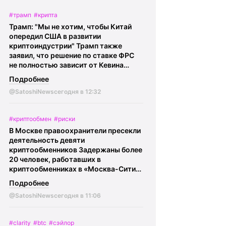
останется еще 70 BTC ($4,5 млн).
#трамп
#крипта
@SatoshiNews - главное о крипте
Трамп: "Мы не хотим, чтобы Китай
Криптокарта | eSIM |
BingX
опередил США в развитии
криптоиндустрии" Трамп также
заявил, что решение по ставке ФРС
не полностью зависит от Кевина
Уорша, добавив, что он не будет его
Подробнее
критиковать.
@SatoshiNews -
@SatoshiNews
сегодня в 12:32
главное о крипте Криптокарта | eSIM
|
BingX
#криптообмен
#риски
В Москве правоохранители пресекли
деятельность девяти
криптообменников Задержаны более
20 человек, работавших в
криптообменниках в «Москва-Сити».
По данным ФСБ, через эти обменники
Подробнее
украинские колл-центры
@SatoshiNews
сегодня в 11:06
легализовывали средства,
похищенные у российских граждан в
результате мошенничества.
#clarity
#btc
#сэйлор