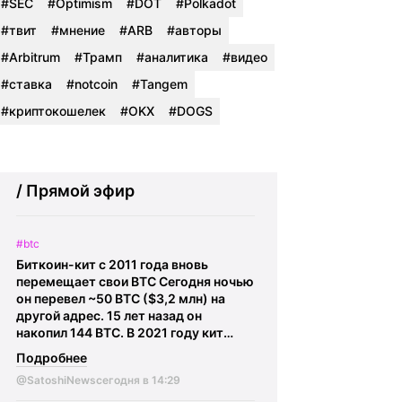
#SEC
#Optimism
#DOT
#Polkadot
#твит
#мнение
#ARB
#авторы
#Arbitrum
#Трамп
#аналитика
#видео
#ставка
#notcoin
#Tangem
#криптокошелек
#OKX
#DOGS
/ Прямой эфир
#btc
Биткоин-кит с 2011 года вновь
перемещает свои BTC Сегодня ночью
он перевел ~50 BTC ($3,2 млн) на
другой адрес. 15 лет назад он
накопил 144 BTC. В 2021 году кит
переместил 11 BTC при цене Биткоина
Подробнее
~$39 000. Затем он перевел почти 13
@SatoshiNews
сегодня в 14:29
BTC осенью 2025 года, когда Биткоин
торговался около $122 000. У него