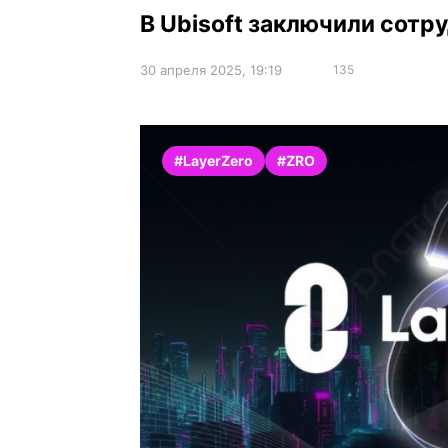
В Ubisoft заключили сотр
30 апреля 2025, 19:19
135
#LayerZero
#ZRO