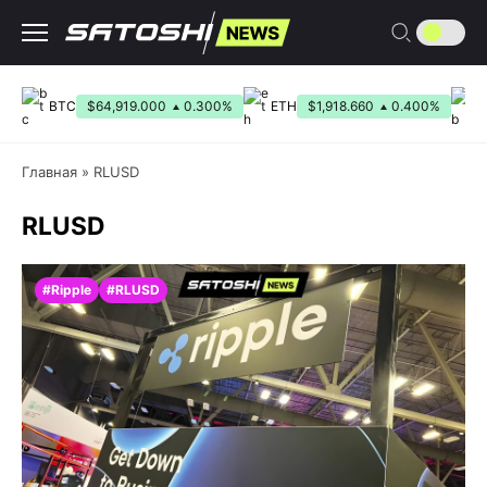
Перейти
к
содержанию
BTC
$64,919.000
0.300%
ETH
$1,918.660
0.400%
Главная
»
RLUSD
RLUSD
#Ripple
#RLUSD