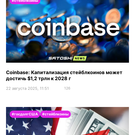
#стейблкоины
Coinbase: Капитализация стейблкоинов может
достичь $1,2 трлн к 2028 г
22 августа 2025, 11:51
126
#госдолгСША
#стейблкоины