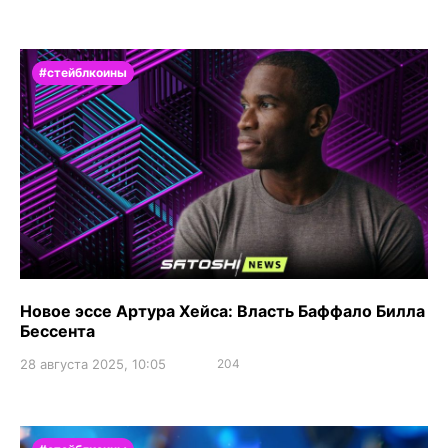
#стейблкоины
Новое эссе Артура Хейса: Власть Баффало Билла
Бессента
28 августа 2025, 10:05
204