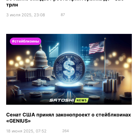
трлн
3 июля 2025, 23:08
87
#стейблкоины
Сенат США принял законопроект о стейблкоинах
«GENIUS»
18 июня 2025, 07:52
264