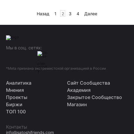
Пагинация
Назад
1
2
3
4
Далее
записей
Мы в соц. сетях:
*Meta признана экстремистской организацией в России
Аналитика
Сайт Сообщества
Мнения
Академия
Проекты
Закрытое Сообщество
Биржи
Магазин
ТОП 100
Контакты
info@satoshifriends.com