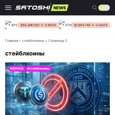
Перейти
к
содержанию
BTC
$64,298.000
-0.800%
ETH
$1,904.760
-0.400%
Главная
»
стейблкоины
»
Страница 2
стейблкоины
#GENIUS
#стейблкоины