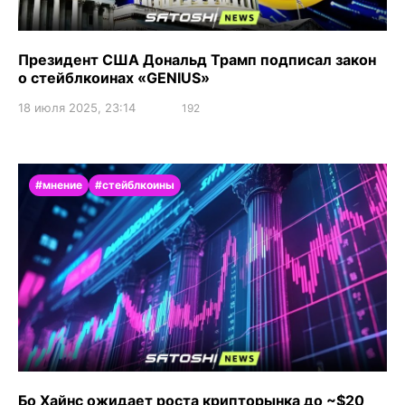
Президент США Дональд Трамп подписал закон
о стейблкоинах «GENIUS»
18 июля 2025, 23:14
192
#мнение
#стейблкоины
Бо Хайнс ожидает роста крипторынка до ~$20