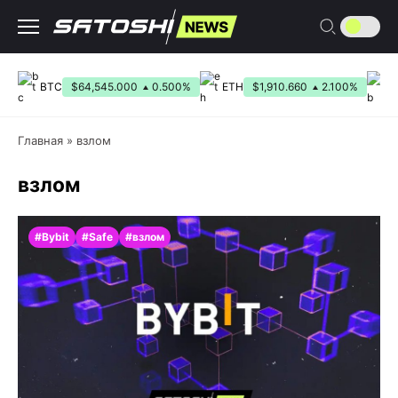
Перейти
к
содержанию
BTC
$64,545.000
0.500%
ETH
$1,910.660
2.100%
B
Главная
»
взлом
взлом
#Bybit
#Safe
#взлом