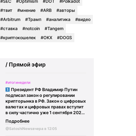
#SEC
#Optimism
#DOT
#Polkadot
#твит
#мнение
#ARB
#авторы
#Arbitrum
#Трамп
#аналитика
#видео
#ставка
#notcoin
#Tangem
#криптокошелек
#OKX
#DOGS
/ Прямой эфир
#итогинедели
Президент РФ Владимир Путин
подписал закон о регулировании
крипторынка в РФ. Закон о цифровых
валютах и цифровых правах вступит
в силу частично уже 1 сентября 2026
года. С 1 июля 2027 года
Подробнее
криптообменники должны быть
@SatoshiNews
вчера в 12:05
включены в реестр ЦБ и иметь
лицензию.
ФСБ хочет обязать