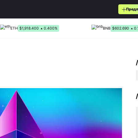
Предл
ETH
$1,918.400
0.400%
BNB
$602.690
0