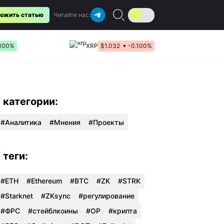
ожить статью
Читайте нас:
.100%
XRP
$1.032
-0.100%
/ категории:
Аналитика
Мнения
Проекты
/ теги:
#ETH
#Ethereum
#BTC
#ZK
#STRK
#Starknet
#ZKsync
#регулирование
#ФРС
#стейблкоины
#OP
#крипта