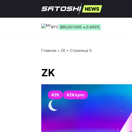
Перейти
к
содержанию
BTC
$65,001.000
0.400%
Главная
»
ZK
»
Страница 5
ZK
#ZK
#ZKsync