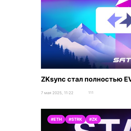
ZKsync стал полностью 
7 мая 2025, 11:22
111
#ETH
#STRK
#ZK