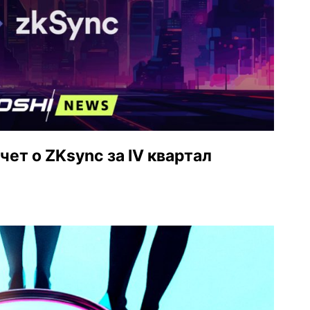
чет о ZKsync за IV квартал