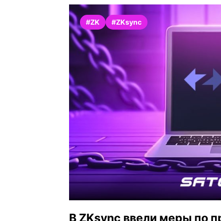
#ZK
#ZKsync
В ZKsync ввели меры по 