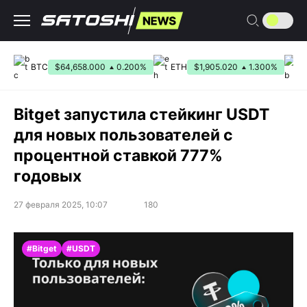
Перейти
к
содержанию
BTC
$64,658.000
0.200%
ETH
$1,905.020
1.300%
Bitget запустила стейкинг USDT
для новых пользователей с
процентной ставкой 777%
годовых
27 февраля 2025, 10:07
180
#Bitget
#USDT