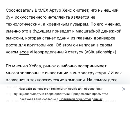
Сооснователь BitMEX Артур Хейс считает, что нынешний
бум искусственного интеллекта является не
технологическим, а кредитным пузырем. По его мнению,
именно это в будущем приведет к масштабной денежной
эмиссии, которая станет одним из главных драйверов
роста для крипторынка. Об этом он написал в своем
новом
эссе
«Неопределенный статус» («Situationship»).
По мнению Хейса, рынок ошибочно воспринимает
многотриллионные инвестиции в инфраструктуру ИИ как
вложения в технологические компании. На самом деле
значительная часть капитала направляется на
Наш сайт использует технологии cookie для обеспечения
строительство дата-центров и энергетической
функциональности и сбора аналитики. Продолжение просмотра
означает ваше согласие с
Политикой обработки данных
инфраструктуры, что больше напоминает инвестиции в
недвижимость.
Он считает, что сегодня банки, инвестиционные фонды и
правительства США и Китая готовы финансировать