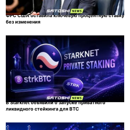
ФРС США оставила ключевую процентную ставку
без изменения
В Starknet объявили о запуске приватного
ликвидного стейкинга для BTC