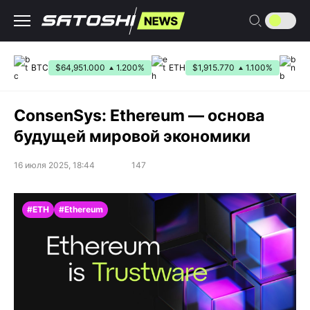
Перейти
к
содержанию
BTC
$64,951.000
1.200%
ETH
$1,915.770
1.100%
BN
ConsenSys: Ethereum — основа
будущей мировой экономики
16 июля 2025, 18:44
147
#ETH
#Ethereum