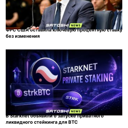
ФРС США оставила ключевую процентную ставку
без изменения
В Starknet объявили о запуске приватного
ликвидного стейкинга для BTC