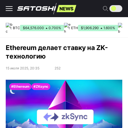
Перейти
к
содержанию
BTC
$64,576.000
0.700%
ETH
$1,906.290
1.600%
B
Ethereum делает ставку на ZK-
технологию
15 июля 2025, 20:35
252
#Ethereum
#ZKsync