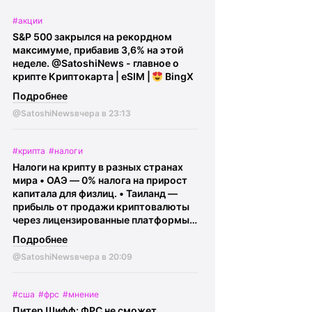
@SatoshiNews - главное о крипте
#акции
Криптокарта | eSIM |
BingX
S&P 500 закрылся на рекордном
максимуме, прибавив 3,6% на этой
неделе.
@SatoshiNews - главное о
крипте Криптокарта | eSIM |
BingX
Подробнее
@SatoshiNews
вчера в 23:13
#крипта
#налоги
Налоги на крипту в разных странах
мира • ОАЭ — 0% налога на прирост
капитала для физлиц. • Таиланд —
прибыль от продажи криптовалюты
через лицензированные платформы
освобождена от налога до конца
Подробнее
2029 года (условие - владение
@SatoshiNews
вчера в 20:09
криптой более 5 лет). • Беларусь —
доходы физлиц с криптовалюты
освобождены от подоходного налога
#сша
#фрс
#мнение
при соблюдении требований
Питер Шифф: ФРС не сможет