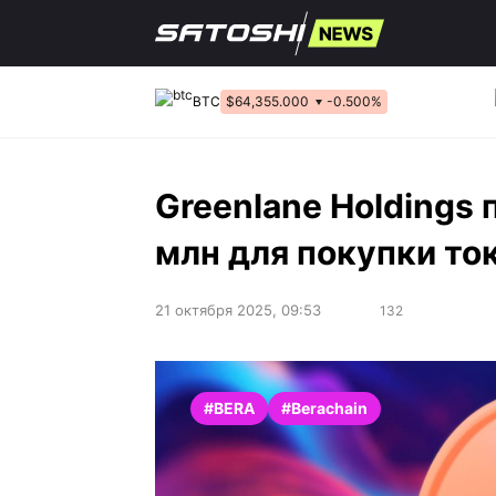
Перейти
к
содержанию
BTC
$64,355.000
-0.500%
Greenlane Holdings
млн для покупки то
21 октября 2025, 09:53
132
#BERA
#Berachain