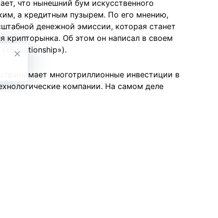
ает, что нынешний бум искусственного
ким, а кредитным пузырем. По его мнению,
сштабной денежной эмиссии, которая станет
я крипторынка. Об этом он написал в своем
«Situationship»).
оспринимает многотриллионные инвестиции в
ехнологические компании. На самом деле
яется на строительство дата-центров и
 больше напоминает инвестиции в
стиционные фонды и правительства США и Китая
 новых дата-центров практически без
йший рост спроса на вычислительные мощности.
са, заключается не в падении прибыли
рном объеме кредитов, направленных в этот