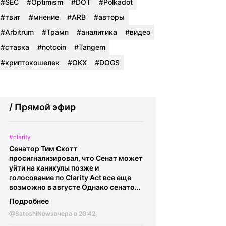
#SEC
#Optimism
#DOT
#Polkadot
#твит
#мнение
#ARB
#авторы
#Arbitrum
#Трамп
#аналитика
#видео
#ставка
#notcoin
#Tangem
#криптокошелек
#OKX
#DOGS
/ Прямой эфир
#clarity
Сенатор Тим Скотт
просигнализировал, что Сенат может
уйти на каникулы позже и
голосование по Clarity Act все еще
возможно в августе Однако сенатор
Том Тиллис заявил журналистам, что
Подробнее
Белый дом не связывался с ним по
@SatoshiNews
вчера в 20:42
поводу двухпартийного соглашения
об этике, что указывает на