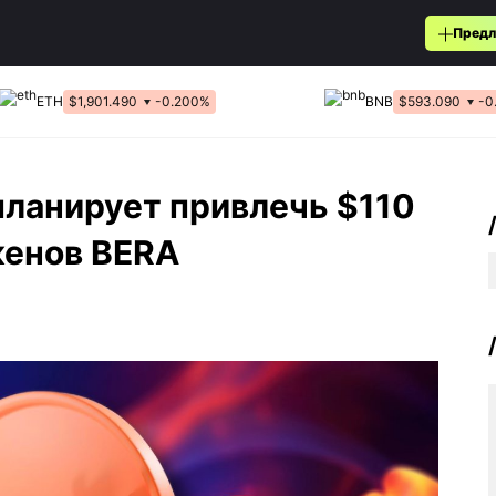
Предл
ETH
$1,901.490
-0.200%
BNB
$593.090
-0
 планирует привлечь $110
кенов BERA