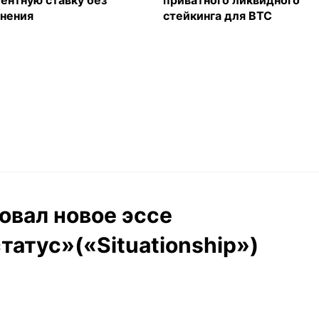
нения
стейкинга для BTC
овал новое эссе
атус»(«Situationship»)