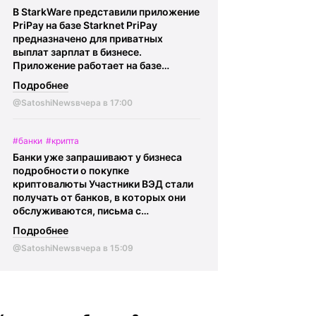
млрд токенов, что составляет 58,3%
В StarkWare представили приложение
от общего предложения. Optimism
PriPay на базе Starknet PriPay
Foundation подчеркнул, что эти
предназначено для приватных
токены уже предусмотрены
выплат зарплат в бизнесе.
первоначальной моделью
Приложение работает на базе
распределения.
@SatoshiNews -
STRK20.
@SatoshiNews - главное о
главное о крипте Криптокарта | eSIM
Подробнее
крипте Криптокарта | eSIM |
BingX
|
BingX
@SatoshiNews
вчера в 17:00
#банки
#крипта
Банки уже запрашивают у бизнеса
подробности о покупке
криптовалюты Участники ВЭД стали
получать от банков, в которых они
обслуживаются, письма с
требованием предоставить
Подробнее
информацию касаемо: • Бизнеса и
@SatoshiNews
вчера в 15:09
своих контрагентов • Экономической
целесообразности покупки USDT •
Также требуется подтвердить, что
сделки проходят через операторов
из реестра ЦБ Сообщается, что