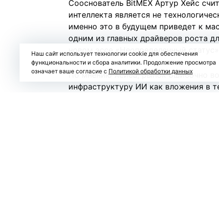
Сооснователь BitMEX Артур Хейс счит
интеллекта является не технологичес
именно это в будущем приведет к ма
одним из главных драйверов роста дл
новом
эссе
«Неопределенный статус» (
Наш сайт использует технологии cookie для обеспечения
функциональности и сбора аналитики. Продолжение просмотра
означает ваше согласие с
Политикой обработки данных
По мнению Хейса, рынок ошибочно в
инфраструктуру ИИ как вложения в т
значительная часть капитала направл
энергетической инфраструктуры, что
недвижимость.
Он считает, что сегодня банки, инве
готовы финансировать строительство
ограничений, рассчитывая на дальне
Однако ключевой риск, по мнению Хей
крупнейших ИИ-компаний, а в чрезме
сектор.