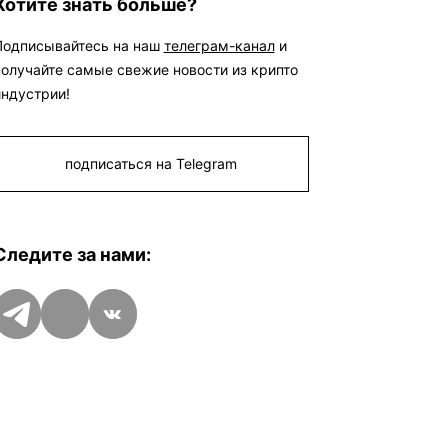
Хотите знать больше?
запросы получают даже те участники
ВЭД, которые по закону не должны
быть лицензированы.
@SatoshiNews
Подписывайтесь на наш
телеграм-канал
и
- главное о крипте Криптокарта |
получайте самые свежие новости из крипто
eSIM |
BingX
индустрии!
подписаться на Telegram
Следите за нами:
Telegram
Дзен
VK