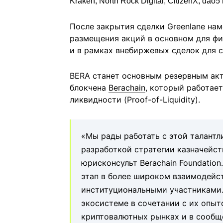
Kraken, North Rock Digital, CitizenX, dao5 
После закрытия сделки Greenlane на
размещения акций в основном для фи
и в рамках внебиржевых сделок для с
BERA станет основным резервным акти
блокчена
Berachain
, который работает
ликвидности (Proof-of-Liquidity).
«Мы рады работать с этой талантл
разработкой стратегии казначейст
юрисконсульт Berachain Foundation
этап в более широком взаимодейст
институциональными участниками.
экосистеме в сочетании с их опыт
криптовалютных рынках и в сообщ