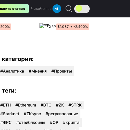
ожить статью
Читайте нас:
.200%
XRP
$1.037
-2.400%
/ категории:
Аналитика
Мнения
Проекты
/ теги:
#ETH
#Ethereum
#BTC
#ZK
#STRK
#Starknet
#ZKsync
#регулирование
#ФРС
#стейблкоины
#OP
#крипта