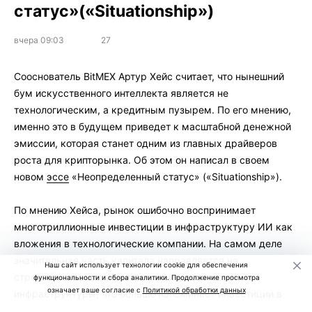
статус»(«Situationship»)
вчера 09:03
27
Сооснователь BitMEX Артур Хейс считает, что нынешний
бум искусственного интеллекта является не
технологическим, а кредитным пузырем. По его мнению,
именно это в будущем приведет к масштабной денежной
эмиссии, которая станет одним из главных драйверов
роста для крипторынка. Об этом он написал в своем
новом
эссе
«Неопределенный статус» («Situationship»).
По мнению Хейса, рынок ошибочно воспринимает
многотриллионные инвестиции в инфраструктуру ИИ как
вложения в технологические компании. На самом деле
значительная часть капитала направляется на
Наш сайт использует технологии cookie для обеспечения
строительство дата-центров и энергетической
функциональности и сбора аналитики. Продолжение просмотра
означает ваше согласие с
Политикой обработки данных
инфраструктуры, что больше напоминает инвестиции в
недвижимость.