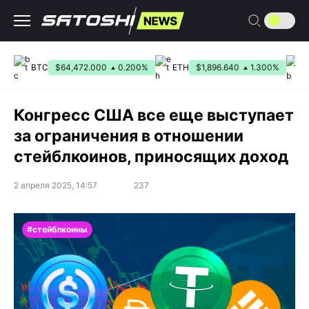
Перейти
к
содержанию
BTC
$64,472.000
0.200%
ETH
$1,896.640
1.300%
Конгресс США все еще выступает
за ограничения в отношении
стейблкоинов, приносящих доход
2 апреля 2025, 14:57
237
#стейблкоины