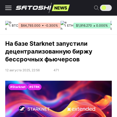
Перейти
к
содержанию
BTC
$64,793.000
-0.300%
ETH
$1,916.270
0.000%
На базе Starknet запустили
децентрализованную биржу
бессрочных фьючерсов
12 августа 2025, 22:56
471
#Starknet
#STRK