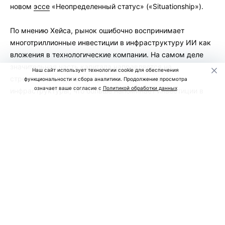
новом
эссе
«Неопределенный статус» («Situationship»).
По мнению Хейса, рынок ошибочно воспринимает
многотриллионные инвестиции в инфраструктуру ИИ как
вложения в технологические компании. На самом деле
значительная часть капитала направляется на
Наш сайт использует технологии cookie для обеспечения
строительство дата-центров и энергетической
функциональности и сбора аналитики. Продолжение просмотра
означает ваше согласие с
Политикой обработки данных
инфраструктуры, что больше напоминает инвестиции в
недвижимость.
Он считает, что сегодня банки, инвестиционные фонды и
правительства США и Китая готовы финансировать
строительство новых дата-центров практически без
ограничений, рассчитывая на дальнейший рост спроса на
вычислительные мощности.
Однако ключевой риск, по мнению Хейса, заключается не
в падении прибыли крупнейших ИИ-компаний, а в
чрезмерном объеме кредитов, направленных в этот