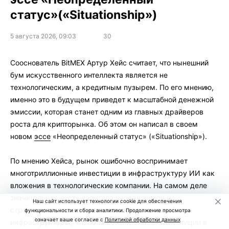
статус»(«Situationship»)
5 августа 2026, 09:03
30
Сооснователь BitMEX Артур Хейс считает, что нынешний
бум искусственного интеллекта является не
технологическим, а кредитным пузырем. По его мнению,
именно это в будущем приведет к масштабной денежной
эмиссии, которая станет одним из главных драйверов
роста для крипторынка. Об этом он написал в своем
новом
эссе
«Неопределенный статус» («Situationship»).
По мнению Хейса, рынок ошибочно воспринимает
многотриллионные инвестиции в инфраструктуру ИИ как
вложения в технологические компании. На самом деле
значительная часть капитала направляется на
Наш сайт использует технологии cookie для обеспечения
строительство дата-центров и энергетической
функциональности и сбора аналитики. Продолжение просмотра
означает ваше согласие с
Политикой обработки данных
инфраструктуры, что больше напоминает инвестиции в