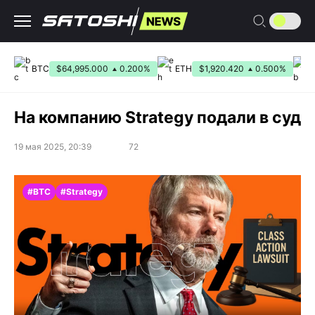
Перейти
к
содержанию
BTC
$64,995.000
0.200%
ETH
$1,920.420
0.500%
На компанию Strategy подали в суд
19 мая 2025, 20:39
72
#BTC
#Strategy