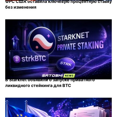
ФРС США оставила ключевую процентную ставку
без изменения
В Starknet объявили о запуске приватного
ликвидного стейкинга для BTC