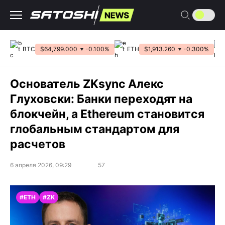
Перейти
к
содержанию
BTC
$64,799.000
-0.100%
ETH
$1,913.260
-0.300%
Основатель ZKsync Алекс
Глуховски: Банки переходят на
блокчейн, а Ethereum становится
глобальным стандартом для
расчетов
6 апреля 2026, 09:29
57
#ETH
#ZK