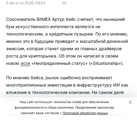
5 августа 2026, 09:03
30
Сооснователь BitMEX Артур Хейс считает, что нынешний
бум искусственного интеллекта является не
технологическим, а кредитным пузырем. По его мнению,
именно это в будущем приведет к масштабной денежной
эмиссии, которая станет одним из главных драйверов
роста для крипторынка. Об этом он написал в своем
новом
эссе
«Неопределенный статус» («Situationship»).
По мнению Хейса, рынок ошибочно воспринимает
многотриллионные инвестиции в инфраструктуру ИИ как
вложения в технологические компании. На самом деле
значительная часть капитала направляется на
Наш сайт использует технологии cookie для обеспечения
строительство дата-центров и энергетической
функциональности и сбора аналитики. Продолжение просмотра
означает ваше согласие с
Политикой обработки данных
инфраструктуры, что больше напоминает инвестиции в
недвижимость.
Он считает, что сегодня банки, инвестиционные фонды и