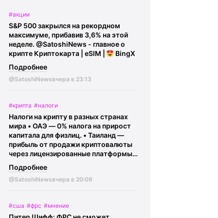
@SatoshiNews - главное о крипте
#акции
Криптокарта | eSIM |
BingX
S&P 500 закрылся на рекордном
максимуме, прибавив 3,6% на этой
неделе.
@SatoshiNews - главное о
крипте Криптокарта | eSIM |
BingX
Подробнее
@SatoshiNews
вчера в 23:13
#крипта
#налоги
Налоги на крипту в разных странах
мира • ОАЭ — 0% налога на прирост
капитала для физлиц. • Таиланд —
прибыль от продажи криптовалюты
через лицензированные платформы
освобождена от налога до конца
Подробнее
2029 года (условие - владение
@SatoshiNews
вчера в 20:09
криптой более 5 лет). • Беларусь —
доходы физлиц с криптовалюты
освобождены от подоходного налога
#сша
#фрс
#мнение
при соблюдении требований
Питер Шифф: ФРС не сможет