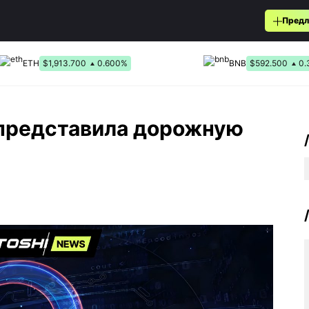
Предл
ETH
$1,913.700
0.600%
BNB
$592.500
0.
s представила дорожную