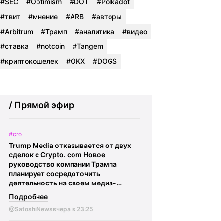
#SEC
#Optimism
#DOT
#Polkadot
#твит
#мнение
#ARB
#авторы
#Arbitrum
#Трамп
#аналитика
#видео
#ставка
#notcoin
#Tangem
#криптокошелек
#OKX
#DOGS
/ Прямой эфир
#cro
Trump Media отказывается от двух
сделок с Crypto. com Новое
руководство компании Трампа
планирует сосредоточить
деятельность на своем медиа-
подразделении и предстоящем
Подробнее
слиянии с компанией TAE,
@SatoshiNews
вчера в 23:25
занимающейся разработкой
термоядерных технологий.