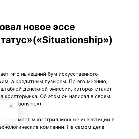
овал новое эссе
атус»(«Situationship»)
ает, что нынешний бум искусственного
ким, а кредитным пузырем. По его мнению,
сштабной денежной эмиссии, которая станет
я крипторынка. Об этом он написал в своем
«Situationship»).
оспринимает многотриллионные инвестиции в
ехнологические компании. На самом деле
яется на строительство дата-центров и