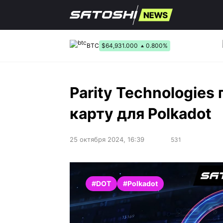
Перейти
к
содержанию
BTC
$64,931.000
0.800%
Parity Technologie
карту для Polkadot
25 октября 2024, 16:39
531
#DOT
#Polkadot