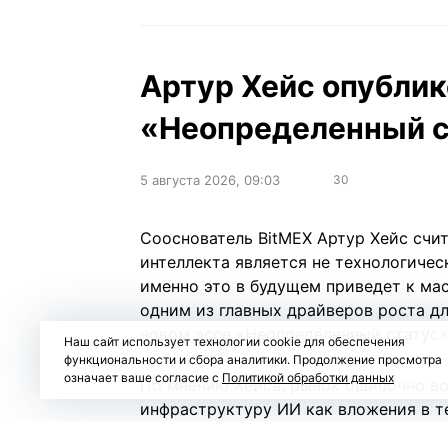
Артур Хейс опублик
«Неопределенный ст
5 августа 2026, 09:03
30
Сооснователь BitMEX Артур Хейс счит
интеллекта является не технологичес
именно это в будущем приведет к ма
одним из главных драйверов роста дл
новом
эссе
«Неопределенный статус» (
Наш сайт использует технологии cookie для обеспечения
функциональности и сбора аналитики. Продолжение просмотра
означает ваше согласие с
Политикой обработки данных
По мнению Хейса, рынок ошибочно в
инфраструктуру ИИ как вложения в т
значительная часть капитала направл