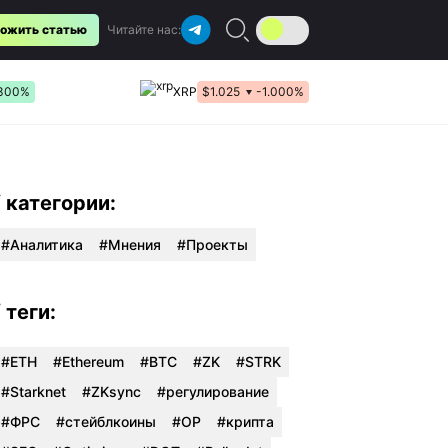
ожить статью
Читайте нас:
300%
XRP
$1.025
-1.000%
/ категории:
Аналитика
Мнения
Проекты
/ теги:
#ETH
#Ethereum
#BTC
#ZK
#STRK
#Starknet
#ZKsync
#регулирование
#ФРС
#стейблкоины
#OP
#крипта