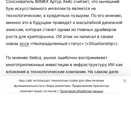
Сооснователь BitMEX Артур Хейс считает, что нынешний
бум искусственного интеллекта является не
технологическим, а кредитным пузырем. По его мнению,
именно это в будущем приведет к масштабной денежной
эмиссии, которая станет одним из главных драйверов
роста для крипторынка. Об этом он написал в своем
новом
эссе
«Неопределенный статус» («Situationship»).
По мнению Хейса, рынок ошибочно воспринимает
многотриллионные инвестиции в инфраструктуру ИИ как
вложения в технологические компании. На самом деле
значительная часть капитала направляется на
Наш сайт использует технологии cookie для обеспечения
строительство дата-центров и энергетической
функциональности и сбора аналитики. Продолжение просмотра
означает ваше согласие с
Политикой обработки данных
инфраструктуры, что больше напоминает инвестиции в
недвижимость.
Он считает, что сегодня банки, инвестиционные фонды и
правительства США и Китая готовы финансировать
строительство новых дата-центров практически без