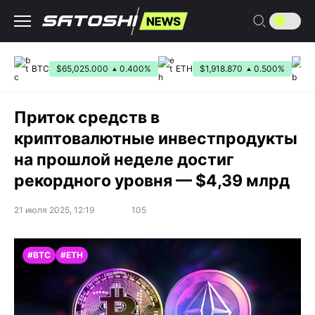
Перейти
к
содержанию
BTC
$65,025.000
0.400%
ETH
$1,918.870
0.500%
Приток средств в
криптовалютные инвестпродукты
на прошлой неделе достиг
рекордного уровня — $4,39 млрд
21 июля 2025, 12:19
105
#BTC
#ETH