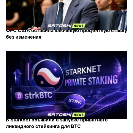
ФРС США оставила ключевую процентную ставку
без изменения
В Starknet объявили о запуске приватного
ликвидного стейкинга для BTC