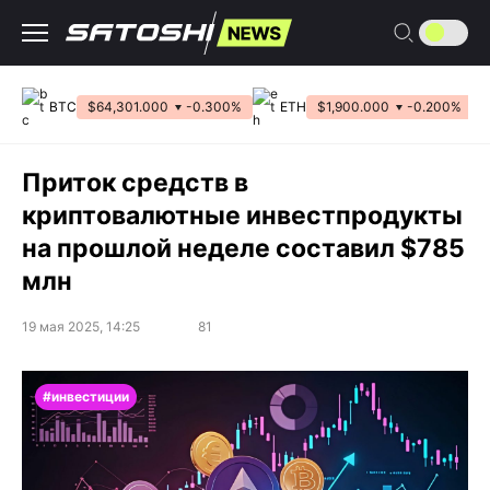
Перейти
к
содержанию
BTC
$64,301.000
-0.300%
ETH
$1,900.000
-0.200%
Приток средств в
криптовалютные инвестпродукты
на прошлой неделе составил $785
млн
19 мая 2025, 14:25
81
#инвестиции