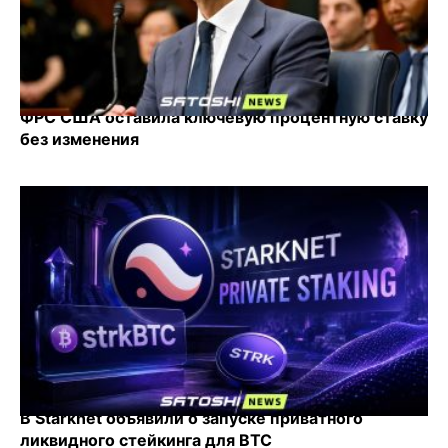
ФРС США оставила ключевую процентную ставку
без изменения
В Starknet объявили о запуске приватного
ликвидного стейкинга для BTC