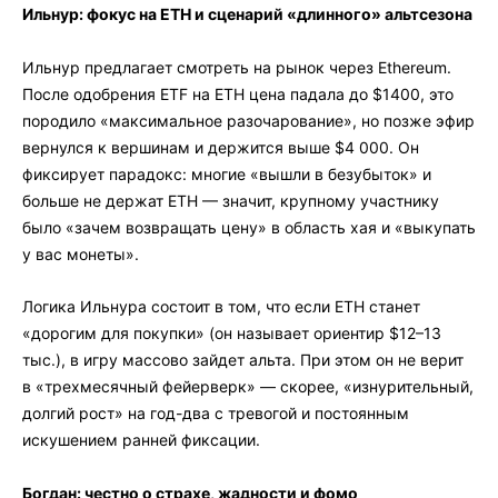
Ильнур: фокус на ETH и сценарий «длинного» альтсезона
Ильнур предлагает смотреть на рынок через Ethereum.
После одобрения ETF на ETH цена падала до $1400, это
породило «максимальное разочарование», но позже эфир
вернулся к вершинам и держится выше $4 000. Он
фиксирует парадокс: многие «вышли в безубыток» и
больше не держат ETH — значит, крупному участнику
было «зачем возвращать цену» в область хая и «выкупать
у вас монеты».
Логика Ильнура состоит в том, что если ETH станет
«дорогим для покупки» (он называет ориентир $12–13
тыс.), в игру массово зайдет альта. При этом он не верит
в «трехмесячный фейерверк» — скорее, «изнурительный,
долгий рост» на год-два с тревогой и постоянным
искушением ранней фиксации.
Богдан: честно о страхе, жадности и фомо