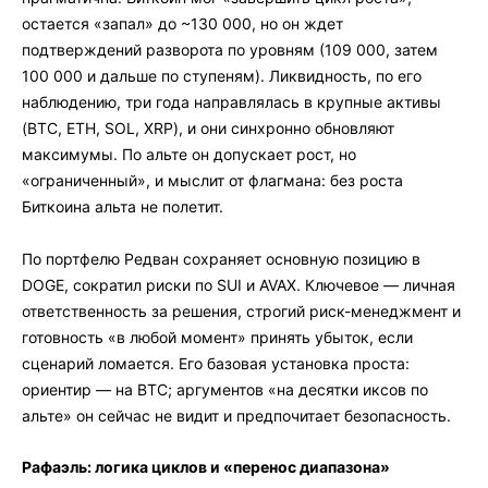
остается «запал» до ~130 000, но он ждет
подтверждений разворота по уровням (109 000, затем
100 000 и дальше по ступеням). Ликвидность, по его
наблюдению, три года направлялась в крупные активы
(BTC, ETH, SOL, XRP), и они синхронно обновляют
максимумы. По альте он допускает рост, но
«ограниченный», и мыслит от флагмана: без роста
Биткоина альта не полетит.
По портфелю Редван сохраняет основную позицию в
DOGE, сократил риски по SUI и AVAX. Ключевое — личная
ответственность за решения, строгий риск-менеджмент и
готовность «в любой момент» принять убыток, если
сценарий ломается. Его базовая установка проста:
ориентир — на BTC; аргументов «на десятки иксов по
альте» он сейчас не видит и предпочитает безопасность.
Рафаэль: логика циклов и «перенос диапазона»