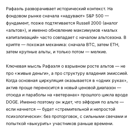
Рафаэль разворачивает исторический контекст. На
фондовом рынке сначала «надувают» S&P 500 —
фундамент, позже подтягивается Russell 2000 (аналог
«альтов»), и именно обновление максимумов «малых
капитализаций» часто совпадает с началом альтсезона. В
крипте — похожая механика: сначала BTC, затем ETH,
затем крупные альты, и только потом — мелкие.
Ключевая мысль Рафаэля о взрывном росте альтов — не
про «живые деньги», а про структуру владения эмиссией.
Когда основная циркуляция оказывается в «одних руках»,
актив проще переносится в новый ценовой диапазон —
отсюда и параболы на «ветеранах» прошлого цикла вроде
DOGE. Именно поэтому он ждет, что эйфория по альте —
если начнется — будет «стремительной и непростой
психологически»: без проторговок, с сильными свечами и
попыткой «выкурить» участников раньше времени.