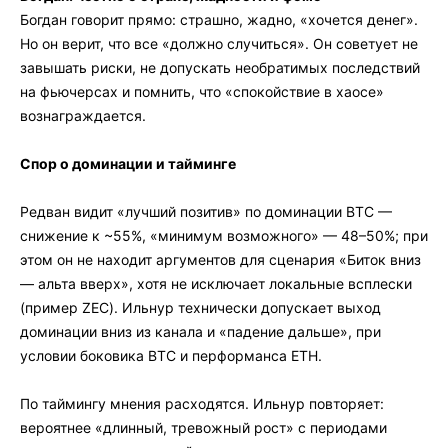
Богдан говорит прямо: страшно, жадно, «хочется денег».
Но он верит, что все «должно случиться». Он советует не
завышать риски, не допускать необратимых последствий
на фьючерсах и помнить, что «спокойствие в хаосе»
вознаграждается.
Спор о доминации и тайминге
Редван видит «лучший позитив» по доминации BTC —
снижение к ~55%, «минимум возможного» — 48–50%; при
этом он не находит аргументов для сценария «Биток вниз
— альта вверх», хотя не исключает локальные всплески
(пример ZEC). Ильнур технически допускает выход
доминации вниз из канала и «падение дальше», при
условии боковика BTC и перформанса ETH.
По таймингу мнения расходятся. Ильнур повторяет:
вероятнее «длинный, тревожный рост» с периодами