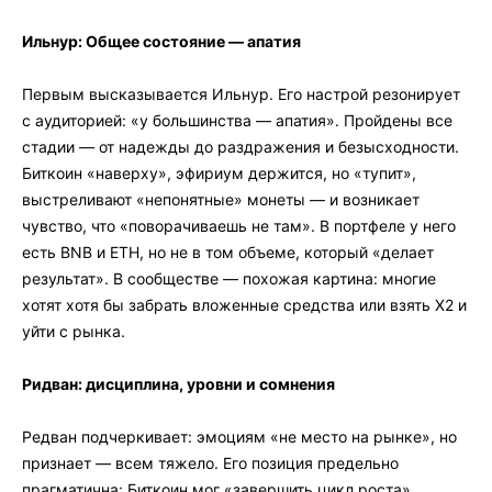
Ильнур: Общее состояние — апатия
Первым высказывается Ильнур. Его настрой резонирует
с аудиторией: «у большинства — апатия». Пройдены все
стадии — от надежды до раздражения и безысходности.
Биткоин «наверху», эфириум держится, но «тупит»,
выстреливают «непонятные» монеты — и возникает
чувство, что «поворачиваешь не там». В портфеле у него
есть BNB и ETH, но не в том объеме, который «делает
результат». В сообществе — похожая картина: многие
хотят хотя бы забрать вложенные средства или взять X2 и
уйти с рынка.
Ридван: дисциплина, уровни и сомнения
Редван подчеркивает: эмоциям «не место на рынке», но
признает — всем тяжело. Его позиция предельно
прагматична: Биткоин мог «завершить цикл роста»,