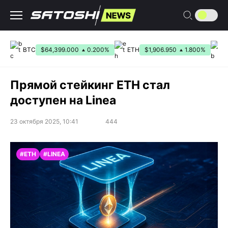
Перейти
к
содержанию
BTC
$64,399.000
0.200%
ETH
$1,906.950
1.800%
B
Прямой стейкинг ETH стал
доступен на Linea
23 октября 2025, 10:41
444
#ETH
#LINEA