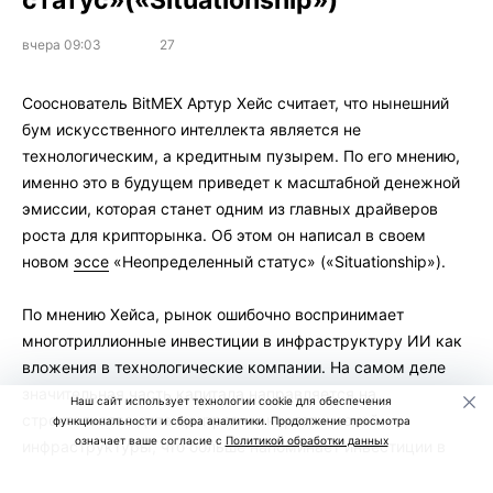
вчера 09:03
27
Сооснователь BitMEX Артур Хейс считает, что нынешний
бум искусственного интеллекта является не
технологическим, а кредитным пузырем. По его мнению,
именно это в будущем приведет к масштабной денежной
эмиссии, которая станет одним из главных драйверов
роста для крипторынка. Об этом он написал в своем
новом
эссе
«Неопределенный статус» («Situationship»).
По мнению Хейса, рынок ошибочно воспринимает
многотриллионные инвестиции в инфраструктуру ИИ как
вложения в технологические компании. На самом деле
значительная часть капитала направляется на
Наш сайт использует технологии cookie для обеспечения
строительство дата-центров и энергетической
функциональности и сбора аналитики. Продолжение просмотра
означает ваше согласие с
Политикой обработки данных
инфраструктуры, что больше напоминает инвестиции в
недвижимость.