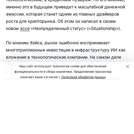
именно это в будущем приведет к масштабной денежной
эмиссии, которая станет одним из главных драйверов
роста для крипторынка. Об этом он написал в своем
новом
эссе
«Неопределенный статус» («Situationship»).
По мнению Хейса, рынок ошибочно воспринимает
многотриллионные инвестиции в инфраструктуру ИИ как
вложения в технологические компании. На самом деле
значительная часть капитала направляется на
Наш сайт использует технологии cookie для обеспечения
строительство дата-центров и энергетической
функциональности и сбора аналитики. Продолжение просмотра
означает ваше согласие с
Политикой обработки данных
инфраструктуры, что больше напоминает инвестиции в
недвижимость.
Он считает, что сегодня банки, инвестиционные фонды и
правительства США и Китая готовы финансировать
строительство новых дата-центров практически без
ограничений, рассчитывая на дальнейший рост спроса на
вычислительные мощности.