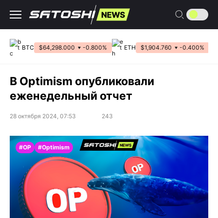
Перейти
к
содержанию
BTC
$64,298.000
-0.800%
ETH
$1,904.760
-0.400%
В Optimism опубликовали
еженедельный отчет
28 октября 2024, 07:53
243
#OP
#Optimism