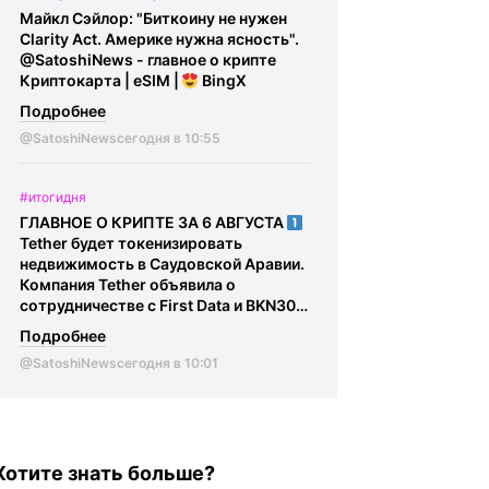
Сотрудникам криптообменников и
Майкл Сэйлор: "Биткоину не нужен
курьерам вменяется соучастие в
Clarity Act. Америке нужна ясность".
преступлении, им грозит до 10 лет
@SatoshiNews - главное о крипте
лишения свободы.
@SatoshiFinance -
Криптокарта | eSIM |
BingX
крипто обмен обмен | инвойсы | $
выручка
Подробнее
@SatoshiNews
сегодня в 10:55
#итогидня
ГЛАВНОЕ О КРИПТЕ ЗА 6 АВГУСТА
Tether будет токенизировать
недвижимость в Саудовской Аравии.
Компания Tether объявила о
сотрудничестве с First Data и BKN301
для запуска токенизации
Подробнее
институциональной недвижимости в
@SatoshiNews
сегодня в 10:01
Саудовской Аравии.
В ЕС
мошенники начали использовать
регулирование MiCA в своих схемах.
Злоумышленники выдают себя за
криптокомпании и регуляторов и
Хотите знать больше?
предлагают перевести криптовалюту