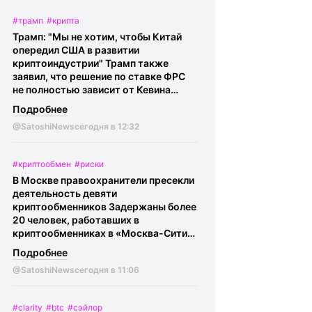
останется еще 70 BTC ($4,5 млн).
#трамп
#крипта
@SatoshiNews - главное о крипте
Трамп: "Мы не хотим, чтобы Китай
Криптокарта | eSIM |
BingX
опередил США в развитии
криптоиндустрии" Трамп также
заявил, что решение по ставке ФРС
не полностью зависит от Кевина
Уорша, добавив, что он не будет его
Подробнее
критиковать.
@SatoshiNews -
@SatoshiNews
сегодня в 12:32
главное о крипте Криптокарта | eSIM
|
BingX
#криптообмен
#риски
В Москве правоохранители пресекли
деятельность девяти
криптообменников Задержаны более
20 человек, работавших в
криптообменниках в «Москва-Сити».
По данным ФСБ, через эти обменники
Подробнее
украинские колл-центры
@SatoshiNews
сегодня в 11:06
легализовывали средства,
похищенные у российских граждан в
результате мошенничества.
#clarity
#btc
#сэйлор