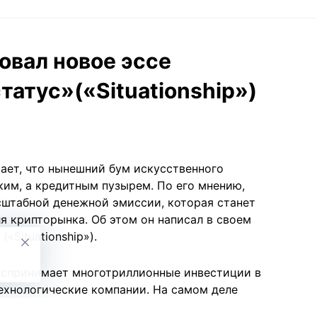
овал новое эссе
атус»(«Situationship»)
ает, что нынешний бум искусственного
ким, а кредитным пузырем. По его мнению,
сштабной денежной эмиссии, которая станет
я крипторынка. Об этом он написал в своем
«Situationship»).
оспринимает многотриллионные инвестиции в
ехнологические компании. На самом деле
яется на строительство дата-центров и