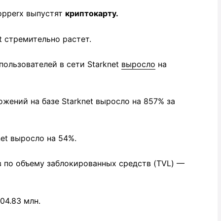
opperx выпустят
криптокарту.
t стремительно растет.
ользователей в сети Starknet
выросло
на
жений на базе Starknet выросло на 857% за
net выросло на 54%.
в по объему заблокированных средств (TVL) —
04.83 млн.