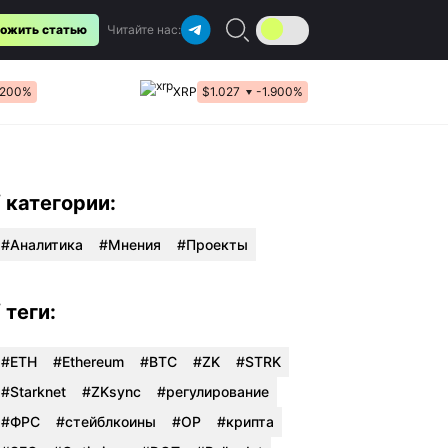
ожить статью
Читайте нас:
.200%
XRP
$1.027
-1.900%
/ категории:
Аналитика
Мнения
Проекты
/ теги:
#ETH
#Ethereum
#BTC
#ZK
#STRK
#Starknet
#ZKsync
#регулирование
#ФРС
#стейблкоины
#OP
#крипта