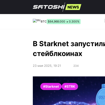
Перейти
к
содержанию
BTC
$64,968.000
0.300%
В Starknet запусти
стейблкоинах
23 мая 2025, 19:21
234
#Starknet
#STRK