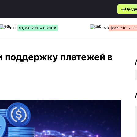
Предл
ETH
$1,920.290
0.200%
BNB
$592.710
-0
ли поддержку платежей в