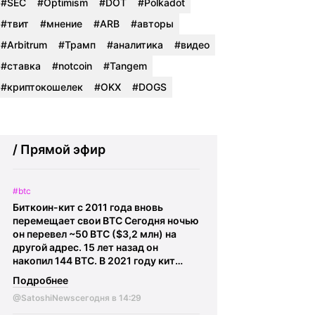
#SEC
#Optimism
#DOT
#Polkadot
#твит
#мнение
#ARB
#авторы
#Arbitrum
#Трамп
#аналитика
#видео
#ставка
#notcoin
#Tangem
#криптокошелек
#OKX
#DOGS
/ Прямой эфир
#btc
Биткоин-кит с 2011 года вновь
перемещает свои BTC Сегодня ночью
он перевел ~50 BTC ($3,2 млн) на
другой адрес. 15 лет назад он
накопил 144 BTC. В 2021 году кит
переместил 11 BTC при цене Биткоина
Подробнее
~$39 000. Затем он перевел почти 13
@SatoshiNews
сегодня в 14:29
BTC осенью 2025 года, когда Биткоин
торговался около $122 000. У него