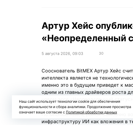
Артур Хейс опублик
«Неопределенный ст
5 августа 2026, 09:03
30
Сооснователь BitMEX Артур Хейс счит
интеллекта является не технологичес
именно это в будущем приведет к ма
одним из главных драйверов роста дл
новом
эссе
«Неопределенный статус» (
Наш сайт использует технологии cookie для обеспечения
функциональности и сбора аналитики. Продолжение просмотра
означает ваше согласие с
Политикой обработки данных
По мнению Хейса, рынок ошибочно в
инфраструктуру ИИ как вложения в т
значительная часть капитала направл