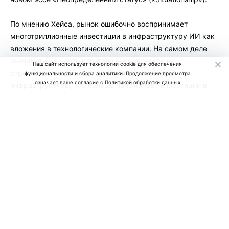
По мнению Хейса, рынок ошибочно воспринимает
многотриллионные инвестиции в инфраструктуру ИИ как
вложения в технологические компании. На самом деле
значительная часть капитала направляется на
Наш сайт использует технологии cookie для обеспечения
строительство дата-центров и энергетической
функциональности и сбора аналитики. Продолжение просмотра
означает ваше согласие с
Политикой обработки данных
инфраструктуры, что больше напоминает инвестиции в
недвижимость.
Он считает, что сегодня банки, инвестиционные фонды и
правительства США и Китая готовы финансировать
строительство новых дата-центров практически без
ограничений, рассчитывая на дальнейший рост спроса на
вычислительные мощности.
Однако ключевой риск, по мнению Хейса, заключается не
в падении прибыли крупнейших ИИ-компаний, а в
чрезмерном объеме кредитов, направленных в этот