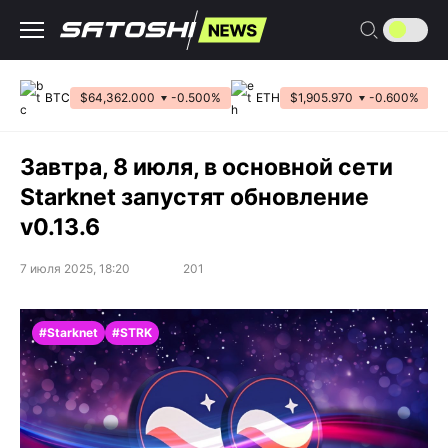
Перейти
к
содержанию
BTC
$64,362.000
-0.500%
ETH
$1,905.970
-0.600%
Завтра, 8 июля, в основной сети
Starknet запустят обновление
v0.13.6
7 июля 2025, 18:20
201
#Starknet
#STRK