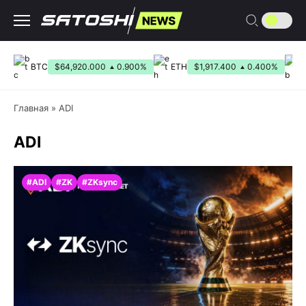
Перейти
к
содержанию
BTC
$64,920.000
0.900%
ETH
$1,917.400
0.400%
Главная
»
ADI
ADI
#ADI
#ZK
#ZKsync