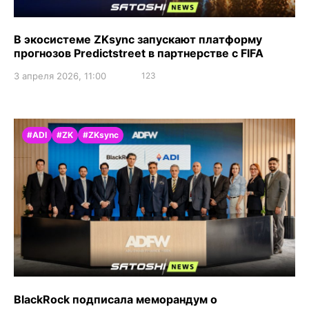
В экосистеме ZKsync запускают платформу
прогнозов Predictstreet в партнерстве с FIFA
3 апреля 2026, 11:00
123
#ADI
#ZK
#ZKsync
BlackRock подписала меморандум о