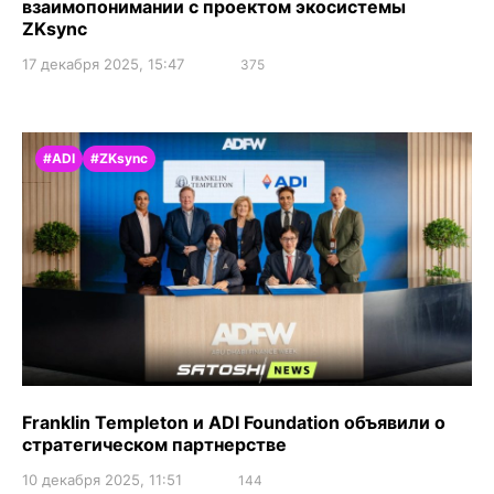
взаимопонимании с проектом экосистемы
ZKsync
17 декабря 2025, 15:47
375
#ADI
#ZKsync
Franklin Templeton и ADI Foundation объявили о
стратегическом партнерстве
10 декабря 2025, 11:51
144