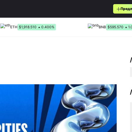
Предл
ETH
$1,918.510
0.400%
BNB
$595.570
1