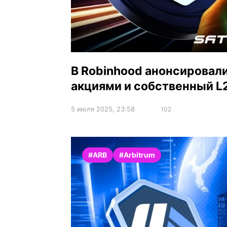
В Robinhood анонсировал
акциями и собственный L2
5 июля 2025, 23:58
102
#ARB
#Arbitrum