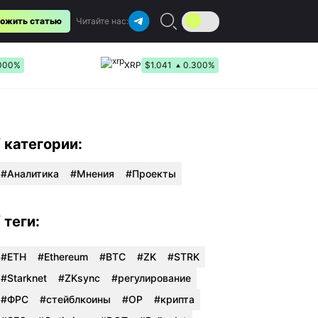
ожить статью
Читайте нас:
.000%
XRP
$1.041
0.300%
/ категории:
Аналитика
Мнения
Проекты
/ теги:
#ETH
#Ethereum
#BTC
#ZK
#STRK
#Starknet
#ZKsync
#регулирование
#ФРС
#стейблкоины
#OP
#крипта