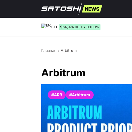
Перейти
к
содержанию
BTC
$64,974.000
0.100%
Главная
»
Arbitrum
Arbitrum
#ARB
#Arbitrum