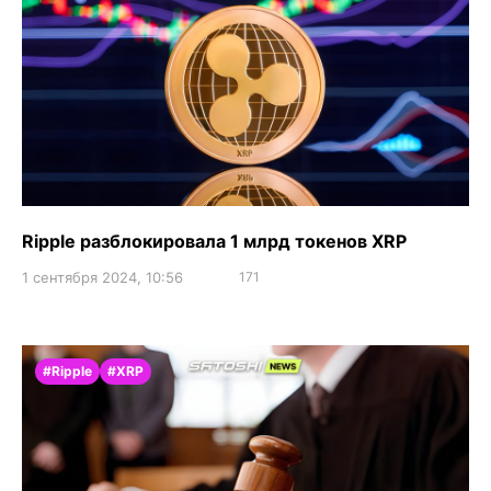
Ripple разблокировала 1 млрд токенов XRP
1 сентября 2024, 10:56
171
#Ripple
#XRP