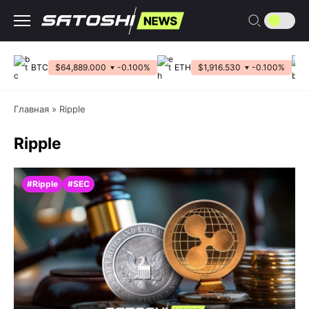
Перейти
к
содержанию
BTC
$64,889.000
-0.100%
ETH
$1,916.530
-0.100%
Главная
»
Ripple
Ripple
#Ripple
#SEC