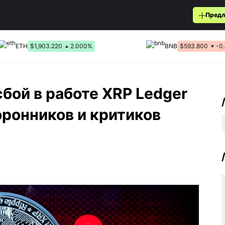
Предл
ETH
$1,903.220
2.000%
BNB
$593.800
-0
бой в работе XRP Ledger
оронников и критиков