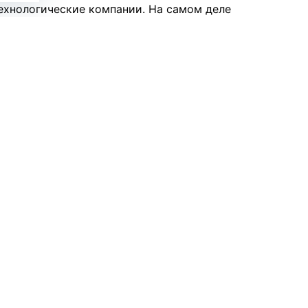
ехнологические компании. На самом деле
яется на строительство дата-центров и
 больше напоминает инвестиции в
стиционные фонды и правительства США и Китая
 новых дата-центров практически без
йший рост спроса на вычислительные мощности.
са, заключается не в падении прибыли
рном объеме кредитов, направленных в этот
 похожая на кризис 2008 года, а не кризис
том станет замедление темпов роста
ших технологических компаний на строительство