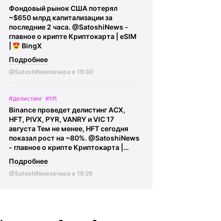
исследователей, ИИ эффективно
отправлять выплаты в стейблкоинах
@SatoshiNews - главное о крипте
Фондовый рынок США потерял
находит потенциальные проблемы,
через сеть Visa.
Компания Майкла
Криптокарта | eSIM |
BingX
~$650 млрд капитализации за
однако для подтверждения и анализа
Сэйлора Strategy, вероятно, снова
последние 2 часа.
@SatoshiNews -
по-прежнему необходимы
продала Биткоины. По данным
главное о крипте Криптокарта | eSIM
специалисты по безопасности.
Lookonchain, Strategy переместила 1
|
BingX
@SatoshiNews - главное о крипте
030 BTC ($66.14 млн). @SatoshiNews
Криптокарта | eSIM |
BingX
- главное о крипте Криптокарта |
Подробнее
eSIM |
BingX
@SatoshiNews
вчера в 19:30
#делистинг
#hft
Binance проведет делистинг ACX,
HFT, PIVX, PYR, VANRY и VIC 17
августа Тем не менее, HFT сегодня
показал рост на ~80%.
@SatoshiNews
- главное о крипте Криптокарта |
eSIM |
BingX
Подробнее
@SatoshiNews
вчера в 19:29