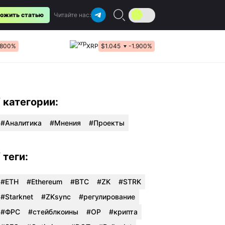
ожить статью
Читайте нас:
.800%
XRP
$1.045
-1.900%
/ категории:
Аналитика
Мнения
Проекты
/ теги:
#ETH
#Ethereum
#BTC
#ZK
#STRK
#Starknet
#ZKsync
#регулирование
#ФРС
#стейблкоины
#OP
#крипта