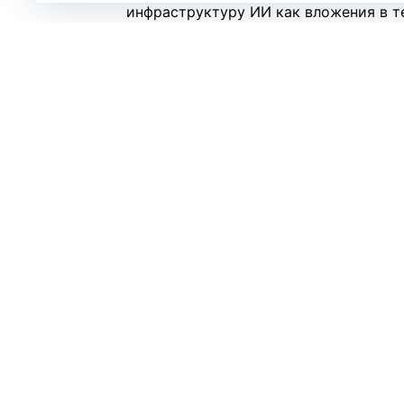
инфраструктуру ИИ как вложения в т
значительная часть капитала направл
энергетической инфраструктуры, что
недвижимость.
Он считает, что сегодня банки, инве
готовы финансировать строительство
ограничений, рассчитывая на дальне
Однако ключевой риск, по мнению Хей
крупнейших ИИ-компаний, а в чрезме
сектор.
«Пузырь ИИ — это кредитная история,
доткомов 2000 года», — отмечает он.
Хейс ожидает, что переломным момен
капитальных затрат (CAPEX) крупней