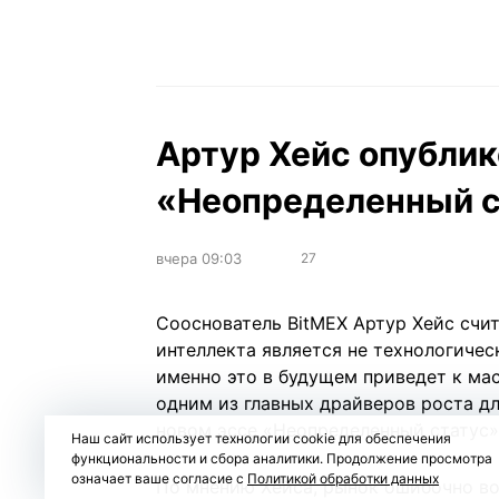
Артур Хейс опублик
«Неопределенный ст
вчера 09:03
27
Сооснователь BitMEX Артур Хейс счит
интеллекта является не технологичес
именно это в будущем приведет к ма
одним из главных драйверов роста дл
новом
эссе
«Неопределенный статус» (
Наш сайт использует технологии cookie для обеспечения
функциональности и сбора аналитики. Продолжение просмотра
означает ваше согласие с
Политикой обработки данных
По мнению Хейса, рынок ошибочно в