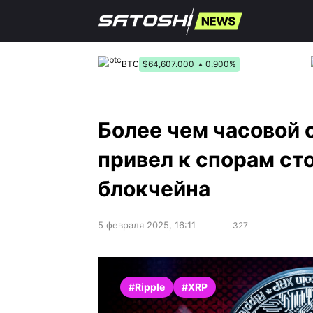
Перейти
к
содержанию
BTC
$64,607.000
0.900%
Более чем часовой с
привел к спорам ст
блокчейна
5 февраля 2025, 16:11
327
#Ripple
#XRP