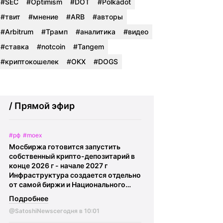
#SEC
#Optimism
#DOT
#Polkadot
#твит
#мнение
#ARB
#авторы
#Arbitrum
#Трамп
#аналитика
#видео
#ставка
#notcoin
#Tangem
#криптокошелек
#OKX
#DOGS
/ Прямой эфир
#рф
#moex
Мосбиржа готовится запустить
собственный крипто-депозитарий в
конце 2026 г - начале 2027 г
Инфраструктура создается отдельно
от самой биржи и Национального
расчетного депозитария. Параметры
Подробнее
учета крипты в настоящий момент
@SatoshiNews
сегодня в 10:01
обсуждаются. Предварительные
контуры этой системы: • На