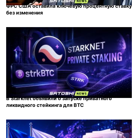
ФРС США оставила ключевую процентную ставку
без изменения
В Starknet объявили о запуске приватного
ликвидного стейкинга для BTC