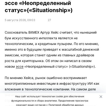
эссе «Неопределенный
статус»(«Situationship»)
5 августа 2026, 09:03
27
Сооснователь BitMEX Артур Хейс считает, что нынешний
бум искусственного интеллекта является не
технологическим, а кредитным пузырем. По его мнению,
именно это в будущем приведет к масштабной денежной
эмиссии, которая станет одним из главных драйверов
роста для крипторынка. Об этом он написал в своем
новом
эссе
«Неопределенный статус» («Situationship»).
По мнению Хейса, рынок ошибочно воспринимает
многотриллионные инвестиции в инфраструктуру ИИ как
вложения в технологические компании. На самом деле
значительная часть капитала направляется на
Наш сайт использует технологии cookie для обеспечения
строительство дата-центров и энергетической
функциональности и сбора аналитики. Продолжение просмотра
означает ваше согласие с
Политикой обработки данных