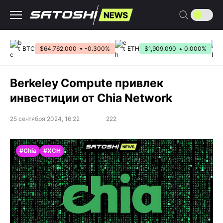
Перейти
к
содержанию
BTC
$64,762.000
-0.300%
ETH
$1,909.090
0.000%
Berkeley Compute привлек
инвестиции от Chia Network
25 сентября 2024, 16:22
222
#Chia
#XCH