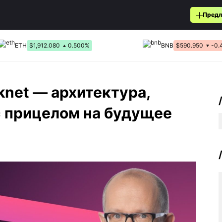
Предл
ETH
$1,912.080
0.500%
BNB
$590.950
-0.
knet — архитектура,
с прицелом на будущее