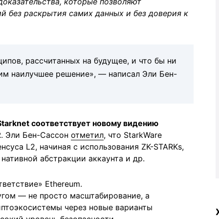
доказательства, которые позволяют
й без раскрытия самих данных и без доверия к
ципов, рассчитанных на будущее, и что бы ни
им наилучшее решение», — написал Эли Бен-
Starknet соответствует новому видению
2
. Эли Бен-Сассон
отметил
, что StarkWare
нсуса L2, начиная с использования ZK-STARKs,
 нативной абстракции аккаунта и др.
тветствие» Ethereum.
ругом — не просто масштабирование, а
иптоэкосистемы через новые варианты
сокий уровень безопасности.