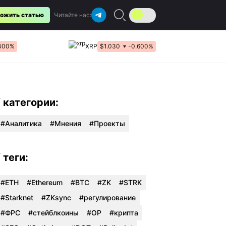
ожить статью
Читайте нас:
400%
XRP
$1.030
-0.600%
/ категории:
Аналитика
Мнения
Проекты
/ теги:
#ETH
#Ethereum
#BTC
#ZK
#STRK
#Starknet
#ZKsync
#регулирование
#ФРС
#стейблкоины
#OP
#крипта