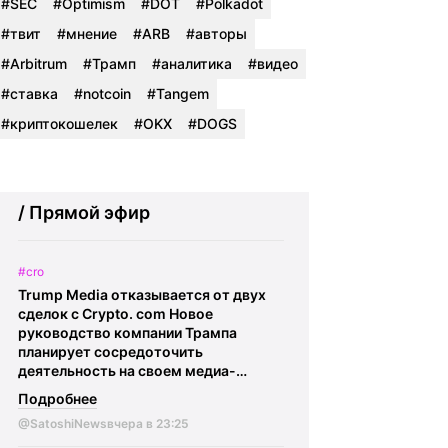
#SEC
#Optimism
#DOT
#Polkadot
#твит
#мнение
#ARB
#авторы
#Arbitrum
#Трамп
#аналитика
#видео
#ставка
#notcoin
#Tangem
#криптокошелек
#OKX
#DOGS
/ Прямой эфир
#cro
Trump Media отказывается от двух
сделок с Crypto. com Новое
руководство компании Трампа
планирует сосредоточить
деятельность на своем медиа-
подразделении и предстоящем
Подробнее
слиянии с компанией TAE,
@SatoshiNews
вчера в 23:25
занимающейся разработкой
термоядерных технологий.