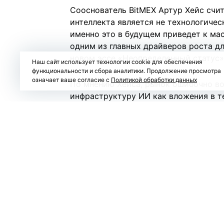
Сооснователь BitMEX Артур Хейс счит
интеллекта является не технологичес
именно это в будущем приведет к ма
одним из главных драйверов роста дл
новом
эссе
«Неопределенный статус» (
Наш сайт использует технологии cookie для обеспечения
функциональности и сбора аналитики. Продолжение просмотра
означает ваше согласие с
Политикой обработки данных
По мнению Хейса, рынок ошибочно в
инфраструктуру ИИ как вложения в т
значительная часть капитала направл
энергетической инфраструктуры, что
недвижимость.
Он считает, что сегодня банки, инве
готовы финансировать строительство
ограничений, рассчитывая на дальне
Однако ключевой риск, по мнению Хей
крупнейших ИИ-компаний, а в чрезме