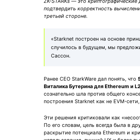
ZK-STARKs — это криптографические 
подтвердить корректность вычислени
третьей стороне.
«Starknet построен на основе прин
случилось в будущем, мы предлож
Сассон.
Ранее CEO StarkWare дал понять, что
Виталика Бутерина для Ethereum и L
сознательно шла против общего консе
построения Starknet как не EVM-сети,
Эти решения критиковали как «несоо
По его словам, цель всегда была в д
раскрытие потенциала Ethereum и кр
использования, лучший UX и более вы