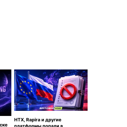
— налог на доход от операций с
криптовалютой составляет 19%. •
Великобритания — прибыль от
операций с криптовалютой
облагается налогом на прирост
капитала по ставкам 18% или 24% в
зависимости от уровня дохода. •
Индия — налог на прибыль с крипты
составляет 30% и TDS 1%.
@SatoshiNews - главное о крипте
Криптокарта | eSIM |
BingX
HTX, Rapira и другие
уске
платформы попали в