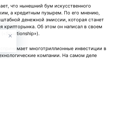
ает, что нынешний бум искусственного
ким, а кредитным пузырем. По его мнению,
сштабной денежной эмиссии, которая станет
я крипторынка. Об этом он написал в своем
«Situationship»).
оспринимает многотриллионные инвестиции в
ехнологические компании. На самом деле
яется на строительство дата-центров и
 больше напоминает инвестиции в
стиционные фонды и правительства США и Китая
 новых дата-центров практически без
йший рост спроса на вычислительные мощности.
са, заключается не в падении прибыли
рном объеме кредитов, направленных в этот