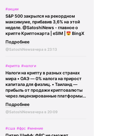
@SatoshiNews - главное о крипте
#акции
Криптокарта | eSIM |
BingX
S&P 500 закрылся на рекордном
максимуме, прибавив 3,6% на этой
неделе.
@SatoshiNews - главное о
крипте Криптокарта | eSIM |
BingX
Подробнее
@SatoshiNews
вчера в 23:13
#крипта
#налоги
Налоги на крипту в разных странах
мира • ОАЭ — 0% налога на прирост
капитала для физлиц. • Таиланд —
прибыль от продажи криптовалюты
через лицензированные платформы
освобождена от налога до конца
Подробнее
2029 года (условие - владение
@SatoshiNews
вчера в 20:09
криптой более 5 лет). • Беларусь —
доходы физлиц с криптовалюты
освобождены от подоходного налога
#сша
#фрс
#мнение
при соблюдении требований
Питер Шифф: ФРС не сможет