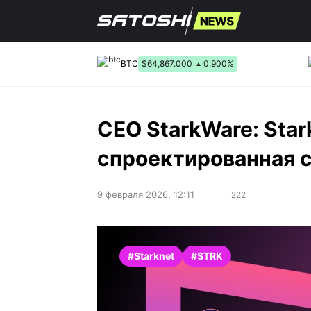
Перейти
к
содержанию
BTC
$64,867.000
0.900%
CEO StarkWare: Star
спроектированная 
9 февраля 2026, 12:11
222
#Starknet
#STRK