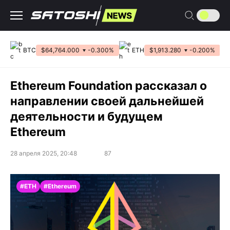
Перейти
к
содержанию
BTC
$64,764.000
-0.300%
ETH
$1,913.280
-0.200%
Ethereum Foundation рассказал о
направлении своей дальнейшей
деятельности и будущем
Ethereum
28 апреля 2025, 20:48
87
#ETH
#Ethereum