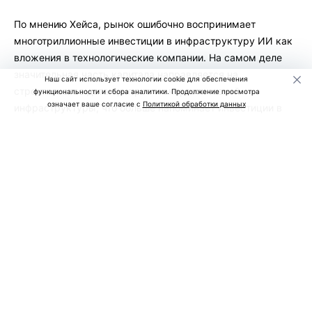
По мнению Хейса, рынок ошибочно воспринимает
многотриллионные инвестиции в инфраструктуру ИИ как
вложения в технологические компании. На самом деле
значительная часть капитала направляется на
Наш сайт использует технологии cookie для обеспечения
строительство дата-центров и энергетической
функциональности и сбора аналитики. Продолжение просмотра
означает ваше согласие с
Политикой обработки данных
инфраструктуры, что больше напоминает инвестиции в
недвижимость.
Он считает, что сегодня банки, инвестиционные фонды и
правительства США и Китая готовы финансировать
строительство новых дата-центров практически без
ограничений, рассчитывая на дальнейший рост спроса на
вычислительные мощности.
Однако ключевой риск, по мнению Хейса, заключается не
в падении прибыли крупнейших ИИ-компаний, а в
чрезмерном объеме кредитов, направленных в этот
сектор.