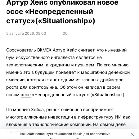
Артур Хейс опубликовал новое
эссе «Неопределенный
статус»(«Situationship»)
5 августа 2026, 09:03
30
Сооснователь BitMEX Артур Хейс считает, что нынешний
бум искусственного интеллекта является не
технологическим, а кредитным пузырем. По его мнению,
именно это в будущем приведет к масштабной денежной
эмиссии, которая станет одним из главных драйверов
роста для крипторынка. Об этом он написал в своем
новом
эссе
«Неопределенный статус» («Situationship»).
По мнению Хейса, рынок ошибочно воспринимает
многотриллионные инвестиции в инфраструктуру ИИ как
вложения в технологические компании. На самом деле
значительная часть капитала направляется на
Наш сайт использует технологии cookie для обеспечения