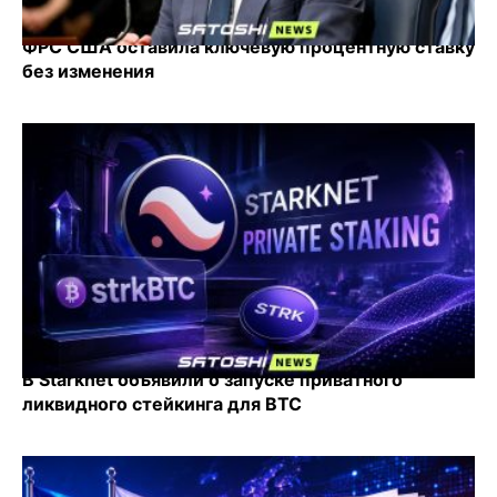
ФРС США оставила ключевую процентную ставку
без изменения
В Starknet объявили о запуске приватного
ликвидного стейкинга для BTC