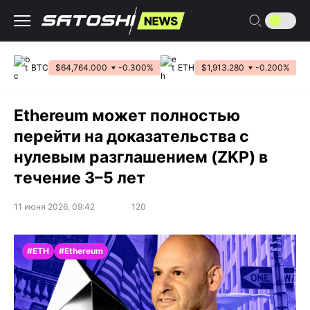
Перейти
к
содержанию
BTC
$64,764.000
-0.300%
ETH
$1,913.280
-0.200%
Ethereum может полностью
перейти на доказательства с
нулевым разглашением (ZKP) в
течение 3–5 лет
11 июня 2026, 09:42
120
#ETH
#Ethereum