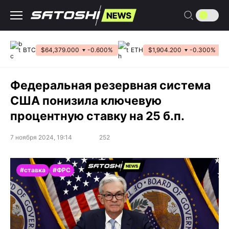
Перейти
к
содержанию
BTC
$64,379.000
-0.600%
ETH
$1,904.200
-0.300%
Федеральная резервная система
США понизила ключевую
процентную ставку на 25 б.п.
7 ноября 2024, 19:14
252
#ставка
#ФРС