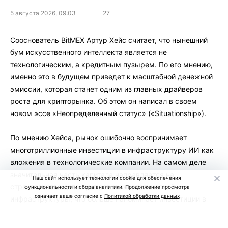
5 августа 2026, 09:03
27
Сооснователь BitMEX Артур Хейс считает, что нынешний
бум искусственного интеллекта является не
технологическим, а кредитным пузырем. По его мнению,
именно это в будущем приведет к масштабной денежной
эмиссии, которая станет одним из главных драйверов
роста для крипторынка. Об этом он написал в своем
новом
эссе
«Неопределенный статус» («Situationship»).
По мнению Хейса, рынок ошибочно воспринимает
многотриллионные инвестиции в инфраструктуру ИИ как
вложения в технологические компании. На самом деле
значительная часть капитала направляется на
Наш сайт использует технологии cookie для обеспечения
строительство дата-центров и энергетической
функциональности и сбора аналитики. Продолжение просмотра
означает ваше согласие с
Политикой обработки данных
инфраструктуры, что больше напоминает инвестиции в
недвижимость.