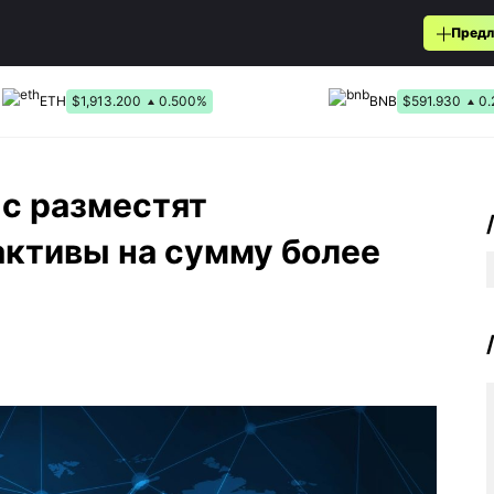
Предл
ETH
$1,913.200
0.500%
BNB
$591.930
0
c разместят
активы на сумму более