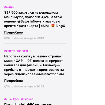
@SatoshiNews - главное о крипте
#акции
Криптокарта | eSIM |
BingX
S&P 500 закрылся на рекордном
максимуме, прибавив 3,6% на этой
неделе.
@SatoshiNews - главное о
крипте Криптокарта | eSIM |
BingX
Подробнее
@SatoshiNews
вчера в 23:13
#крипта
#налоги
Налоги на крипту в разных странах
мира • ОАЭ — 0% налога на прирост
капитала для физлиц. • Таиланд —
прибыль от продажи криптовалюты
через лицензированные платформы
освобождена от налога до конца
Подробнее
2029 года (условие - владение
@SatoshiNews
вчера в 20:09
криптой более 5 лет). • Беларусь —
доходы физлиц с криптовалюты
освобождены от подоходного налога
#сша
#фрс
#мнение
при соблюдении требований
Питер Шифф: ФРС не сможет