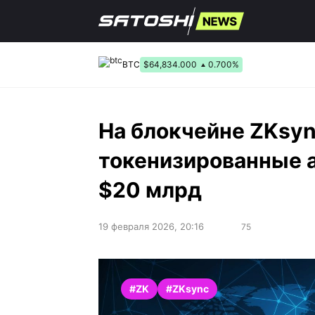
Перейти
к
содержанию
BTC
$64,834.000
0.700%
На блокчейне ZKsyn
токенизированные 
$20 млрд
19 февраля 2026, 20:16
75
#ZK
#ZKsync