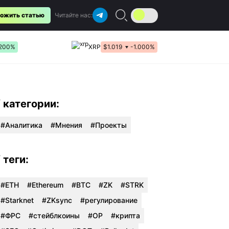
ожить статью
Читайте нас:
.200%
XRP
$1.019
-1.000%
/ категории:
Аналитика
Мнения
Проекты
/ теги:
#ETH
#Ethereum
#BTC
#ZK
#STRK
#Starknet
#ZKsync
#регулирование
#ФРС
#стейблкоины
#OP
#крипта