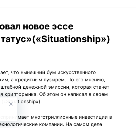
овал новое эссе
атус»(«Situationship»)
ает, что нынешний бум искусственного
ким, а кредитным пузырем. По его мнению,
сштабной денежной эмиссии, которая станет
я крипторынка. Об этом он написал в своем
«Situationship»).
оспринимает многотриллионные инвестиции в
ехнологические компании. На самом деле
яется на строительство дата-центров и