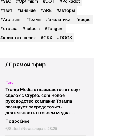
#SEC
#Optimism
#DOT
#Polkadot
#твит
#мнение
#ARB
#авторы
#Arbitrum
#Трамп
#аналитика
#видео
#ставка
#notcoin
#Tangem
#криптокошелек
#OKX
#DOGS
/ Прямой эфир
#cro
Trump Media отказывается от двух
сделок с Crypto. com Новое
руководство компании Трампа
планирует сосредоточить
деятельность на своем медиа-
подразделении и предстоящем
Подробнее
слиянии с компанией TAE,
@SatoshiNews
вчера в 23:25
занимающейся разработкой
термоядерных технологий.