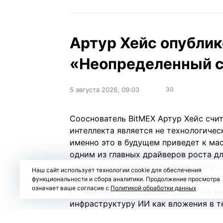
Артур Хейс опублик
«Неопределенный ст
5 августа 2026, 09:03
30
Сооснователь BitMEX Артур Хейс счит
интеллекта является не технологичес
именно это в будущем приведет к ма
одним из главных драйверов роста дл
новом
эссе
«Неопределенный статус» (
Наш сайт использует технологии cookie для обеспечения
функциональности и сбора аналитики. Продолжение просмотра
означает ваше согласие с
Политикой обработки данных
По мнению Хейса, рынок ошибочно в
инфраструктуру ИИ как вложения в т
значительная часть капитала направл