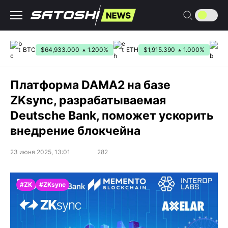
Перейти
к
содержанию
BTC
$64,933.000
1.200%
ETH
$1,915.390
1.000%
B
Платформа DAMA2 на базе
ZKsync, разрабатываемая
Deutsche Bank, поможет ускорить
внедрение блокчейна
23 июня 2025, 13:01
282
#ZK
#ZKsync