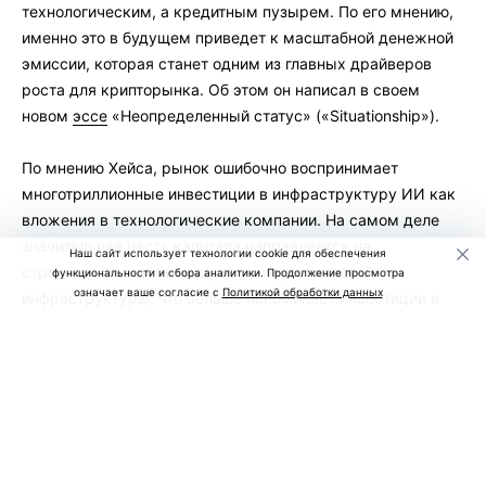
технологическим, а кредитным пузырем. По его мнению,
именно это в будущем приведет к масштабной денежной
эмиссии, которая станет одним из главных драйверов
роста для крипторынка. Об этом он написал в своем
новом
эссе
«Неопределенный статус» («Situationship»).
По мнению Хейса, рынок ошибочно воспринимает
многотриллионные инвестиции в инфраструктуру ИИ как
вложения в технологические компании. На самом деле
значительная часть капитала направляется на
Наш сайт использует технологии cookie для обеспечения
строительство дата-центров и энергетической
функциональности и сбора аналитики. Продолжение просмотра
означает ваше согласие с
Политикой обработки данных
инфраструктуры, что больше напоминает инвестиции в
недвижимость.
Он считает, что сегодня банки, инвестиционные фонды и
правительства США и Китая готовы финансировать
строительство новых дата-центров практически без
ограничений, рассчитывая на дальнейший рост спроса на
вычислительные мощности.