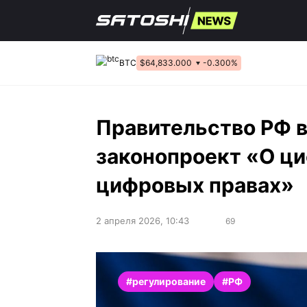
Перейти
к
содержанию
BTC
$64,833.000
-0.300%
Правительство РФ в
законопроект «О ци
цифровых правах»
2 апреля 2026, 10:43
69
#регулирование
#РФ