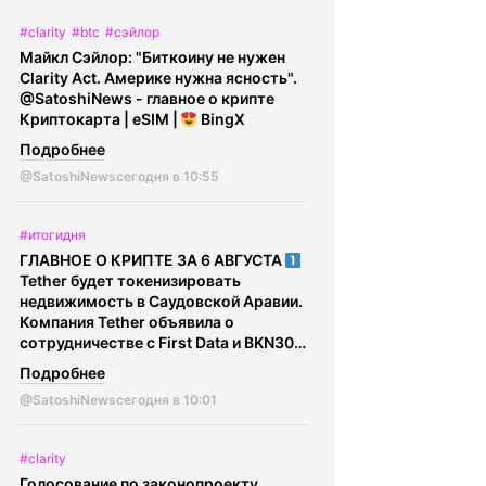
результате мошенничества.
#clarity
#btc
#сэйлор
Сотрудникам криптообменников и
Майкл Сэйлор: "Биткоину не нужен
курьерам вменяется соучастие в
Clarity Act. Америке нужна ясность".
преступлении, им грозит до 10 лет
@SatoshiNews - главное о крипте
лишения свободы.
@SatoshiFinance -
Криптокарта | eSIM |
BingX
крипто обмен обмен | инвойсы | $
выручка
Подробнее
@SatoshiNews
сегодня в 10:55
#итогидня
ГЛАВНОЕ О КРИПТЕ ЗА 6 АВГУСТА
Tether будет токенизировать
недвижимость в Саудовской Аравии.
Компания Tether объявила о
сотрудничестве с First Data и BKN301
для запуска токенизации
Подробнее
институциональной недвижимости в
@SatoshiNews
сегодня в 10:01
Саудовской Аравии.
В ЕС
мошенники начали использовать
регулирование MiCA в своих схемах.
#clarity
Злоумышленники выдают себя за
Голосование по законопроекту