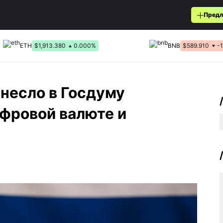
Предл
ETH
$1,913.380
0.000%
BNB
$589.910
-
несло в Госдуму
фровой валюте и