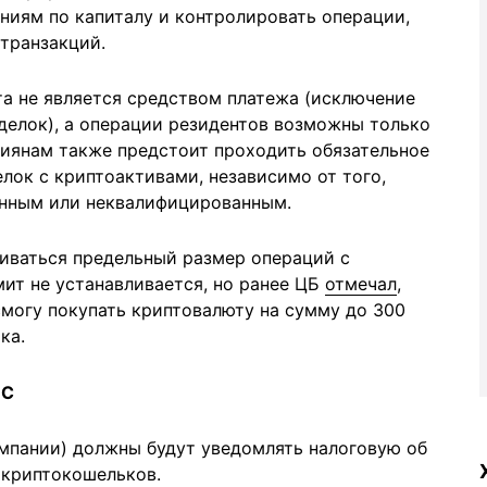
ниям по капиталу и контролировать операции,
транзакций.
та не является средством платежа (исключение
делок), а операции резидентов возможны только
сиянам также предстоит проходить обязательное
лок с криптоактивами, независимо от того,
анным или неквалифицированным.
ливаться предельный размер операций с
ит не устанавливается, но ранее ЦБ
отмечал
,
смогу покупать криптовалюту на сумму до 300
ка.
НС
омпании) должны будут уведомлять налоговую об
 криптокошельков.