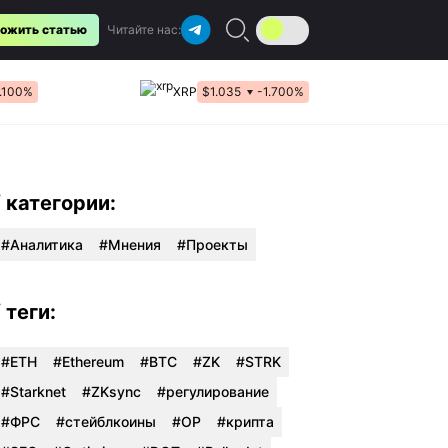
ожить статью
Читайте нас:
1.100%
XRP
$1.035
-1.700%
/ категории:
Аналитика
Мнения
Проекты
/ теги:
#ETH
#Ethereum
#BTC
#ZK
#STRK
#Starknet
#ZKsync
#регулирование
#ФРС
#стейблкоины
#OP
#крипта