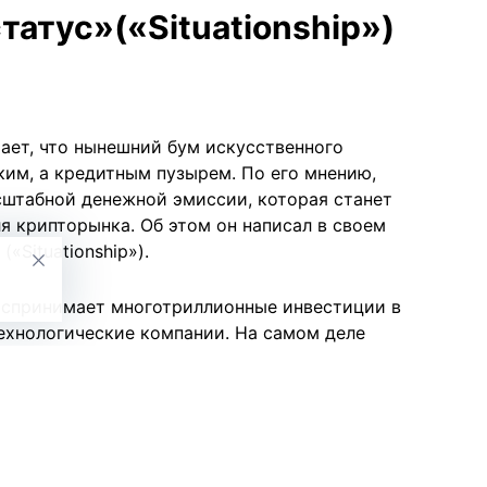
атус»(«Situationship»)
ает, что нынешний бум искусственного
ким, а кредитным пузырем. По его мнению,
сштабной денежной эмиссии, которая станет
я крипторынка. Об этом он написал в своем
«Situationship»).
оспринимает многотриллионные инвестиции в
ехнологические компании. На самом деле
яется на строительство дата-центров и
 больше напоминает инвестиции в
стиционные фонды и правительства США и Китая