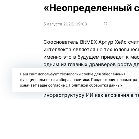
«Неопределенный ст
5 августа 2026, 09:03
27
Сооснователь BitMEX Артур Хейс счит
интеллекта является не технологичес
именно это в будущем приведет к ма
одним из главных драйверов роста дл
новом
эссе
«Неопределенный статус» (
Наш сайт использует технологии cookie для обеспечения
функциональности и сбора аналитики. Продолжение просмотра
означает ваше согласие с
Политикой обработки данных
По мнению Хейса, рынок ошибочно в
инфраструктуру ИИ как вложения в т
значительная часть капитала направл
энергетической инфраструктуры, что
недвижимость.
Он считает, что сегодня банки, инве