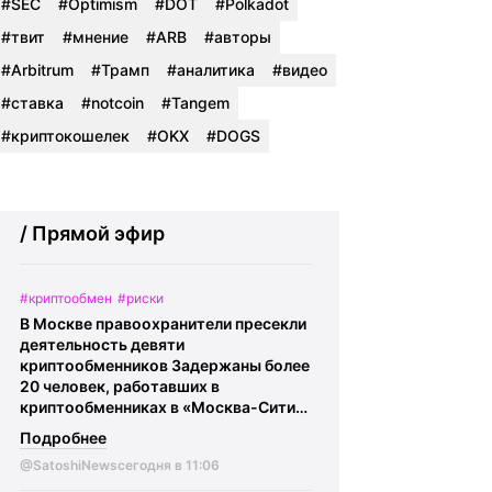
#SEC
#Optimism
#DOT
#Polkadot
#твит
#мнение
#ARB
#авторы
#Arbitrum
#Трамп
#аналитика
#видео
#ставка
#notcoin
#Tangem
#криптокошелек
#OKX
#DOGS
/ Прямой эфир
#криптообмен
#риски
В Москве правоохранители пресекли
деятельность девяти
криптообменников Задержаны более
20 человек, работавших в
криптообменниках в «Москва-Сити».
По данным ФСБ, через эти обменники
Подробнее
украинские колл-центры
@SatoshiNews
сегодня в 11:06
легализовывали средства,
похищенные у российских граждан в