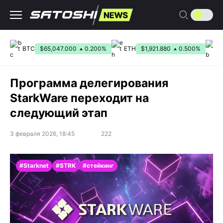
Перейти
к
содержанию
BTC
$65,047.000
0.200%
ETH
$1,921.880
0.500%
B
Программа делегирования
StarkWare переходит на
следующий этап
3 февраля 2026, 18:45
222
#Starknet
#STRK
#стейкинг