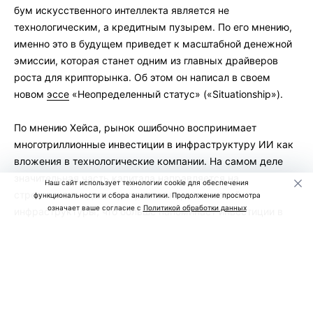
бум искусственного интеллекта является не
технологическим, а кредитным пузырем. По его мнению,
именно это в будущем приведет к масштабной денежной
эмиссии, которая станет одним из главных драйверов
роста для крипторынка. Об этом он написал в своем
новом
эссе
«Неопределенный статус» («Situationship»).
По мнению Хейса, рынок ошибочно воспринимает
многотриллионные инвестиции в инфраструктуру ИИ как
вложения в технологические компании. На самом деле
значительная часть капитала направляется на
Наш сайт использует технологии cookie для обеспечения
строительство дата-центров и энергетической
функциональности и сбора аналитики. Продолжение просмотра
означает ваше согласие с
Политикой обработки данных
инфраструктуры, что больше напоминает инвестиции в
недвижимость.
Он считает, что сегодня банки, инвестиционные фонды и
правительства США и Китая готовы финансировать
строительство новых дата-центров практически без
ограничений, рассчитывая на дальнейший рост спроса на