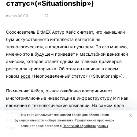
статус»(«Situationship»)
вчера 09:03
27
Сооснователь BitMEX Артур Хейс считает, что нынешний
бум искусственного интеллекта является не
технологическим, а кредитным пузырем. По его мнению,
именно это в будущем приведет к масштабной денежной
эмиссии, которая станет одним из главных драйверов
роста для крипторынка. Об этом он написал в своем
новом
эссе
«Неопределенный статус» («Situationship»).
По мнению Хейса, рынок ошибочно воспринимает
многотриллионные инвестиции в инфраструктуру ИИ как
вложения в технологические компании. На самом деле
значительная часть капитала направляется на
Наш сайт использует технологии cookie для обеспечения
строительство дата-центров и энергетической
функциональности и сбора аналитики. Продолжение просмотра
означает ваше согласие с
Политикой обработки данных
инфраструктуры, что больше напоминает инвестиции в
недвижимость.