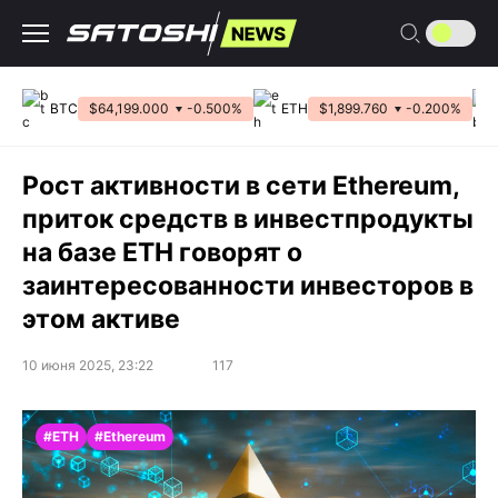
Перейти
к
содержанию
BTC
$64,199.000
-0.500%
ETH
$1,899.760
-0.200%
Рост активности в сети Ethereum,
приток средств в инвестпродукты
на базе ETH говорят о
заинтересованности инвесторов в
этом активе
10 июня 2025, 23:22
117
#ETH
#Ethereum