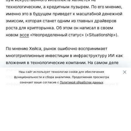
технологическим, а кредитным пузырем. По его мнению,
именно это в будущем приведет к масштабной денежной
эмиссии, которая станет одним из главных драйверов
роста для крипторынка. Об этом он написал в своем
новом
эссе
«Неопределенный статус» («Situationship»).
По мнению Хейса, рынок ошибочно воспринимает
многотриллионные инвестиции в инфраструктуру ИИ как
вложения в технологические компании. На самом деле
значительная часть капитала направляется на
Наш сайт использует технологии cookie для обеспечения
строительство дата-центров и энергетической
функциональности и сбора аналитики. Продолжение просмотра
означает ваше согласие с
Политикой обработки данных
инфраструктуры, что больше напоминает инвестиции в
недвижимость.
Он считает, что сегодня банки, инвестиционные фонды и
правительства США и Китая готовы финансировать
строительство новых дата-центров практически без
ограничений, рассчитывая на дальнейший рост спроса на