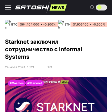
Перейти
к
содержанию
BTC
$64,404.000
-0.800%
ETH
$1,905.100
-0.500%
Starknet заключил
сотрудничество с Informal
Systems
24 июля 2024, 15:21
174
#Cosmos
#Starknet