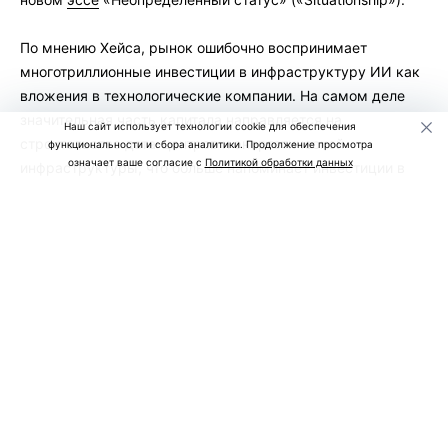
По мнению Хейса, рынок ошибочно воспринимает
многотриллионные инвестиции в инфраструктуру ИИ как
вложения в технологические компании. На самом деле
значительная часть капитала направляется на
Наш сайт использует технологии cookie для обеспечения
строительство дата-центров и энергетической
функциональности и сбора аналитики. Продолжение просмотра
означает ваше согласие с
Политикой обработки данных
инфраструктуры, что больше напоминает инвестиции в
недвижимость.
Он считает, что сегодня банки, инвестиционные фонды и
правительства США и Китая готовы финансировать
строительство новых дата-центров практически без
ограничений, рассчитывая на дальнейший рост спроса на
вычислительные мощности.
Однако ключевой риск, по мнению Хейса, заключается не
в падении прибыли крупнейших ИИ-компаний, а в
чрезмерном объеме кредитов, направленных в этот