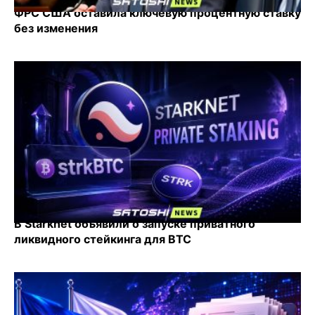
ФРС США оставила ключевую процентную ставку
без изменения
В Starknet объявили о запуске приватного
ликвидного стейкинга для BTC