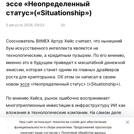
эссе «Неопределенный
статус»(«Situationship»)
5 августа 2026, 09:03
30
Сооснователь BitMEX Артур Хейс считает, что нынешний
бум искусственного интеллекта является не
технологическим, а кредитным пузырем. По его мнению,
именно это в будущем приведет к масштабной денежной
эмиссии, которая станет одним из главных драйверов
роста для крипторынка. Об этом он написал в своем
новом
эссе
«Неопределенный статус» («Situationship»).
По мнению Хейса, рынок ошибочно воспринимает
многотриллионные инвестиции в инфраструктуру ИИ как
вложения в технологические компании. На самом деле
значительная часть капитала направляется на
Наш сайт использует технологии cookie для обеспечения
строительство дата-центров и энергетической
функциональности и сбора аналитики. Продолжение просмотра
означает ваше согласие с
Политикой обработки данных
инфраструктуры, что больше напоминает инвестиции в