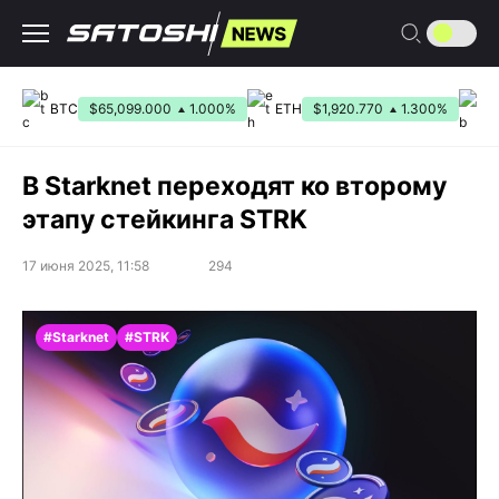
Перейти
к
содержанию
BTC
$65,099.000
1.000%
ETH
$1,920.770
1.300%
B
В Starknet переходят ко второму
этапу стейкинга STRK
17 июня 2025, 11:58
294
#Starknet
#STRK