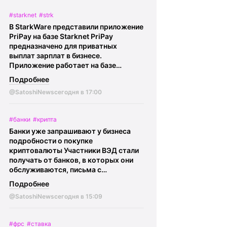
в обращении может достичь 2,5
#starknet
#strk
млрд токенов, что составляет 58,3%
В StarkWare представили приложение
от общего предложения. Optimism
PriPay на базе Starknet PriPay
Foundation подчеркнул, что эти
предназначено для приватных
токены уже предусмотрены
выплат зарплат в бизнесе.
первоначальной моделью
Приложение работает на базе
распределения.
@SatoshiNews -
STRK20.
@SatoshiNews - главное о
главное о крипте Криптокарта | eSIM
Подробнее
крипте Криптокарта | eSIM |
BingX
|
BingX
@SatoshiNews
сегодня в 17:00
#банки
#крипта
Банки уже запрашивают у бизнеса
подробности о покупке
криптовалюты Участники ВЭД стали
получать от банков, в которых они
обслуживаются, письма с
требованием предоставить
Подробнее
информацию касаемо: • Бизнеса и
@SatoshiNews
сегодня в 15:09
своих контрагентов • Экономической
целесообразности покупки USDT •
Также требуется подтвердить, что
#фрс
#ставка