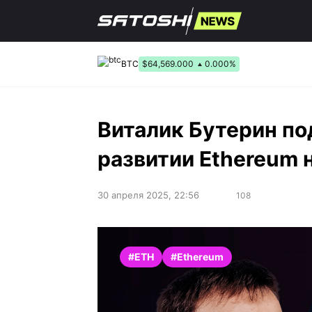
Перейти
к
содержанию
BTC
$64,569.000
0.000%
Виталик Бутерин по
развитии Ethereum н
30 апреля 2025, 22:56
108
#ETH
#Ethereum