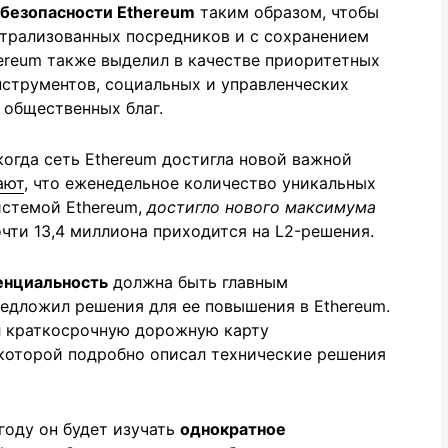
безопасности Ethereum
таким образом, чтобы
нтрализованных посредников и с сохранением
ereum также выделил в качестве приоритетных
струментов, социальных и управленческих
 общественных благ.
когда сеть Ethereum достигла новой важной
ают
, что еженедельное количество уникальных
истемой Ethereum,
достигло нового максимума
очти 13,4 миллиона приходится на L2-решения.
нциальность
должна быть главным
редложил решения для ее повышения в Ethereum.
ал краткосрочную дорожную карту
 которой подробно описал технические решения
году он будет изучать
однократное