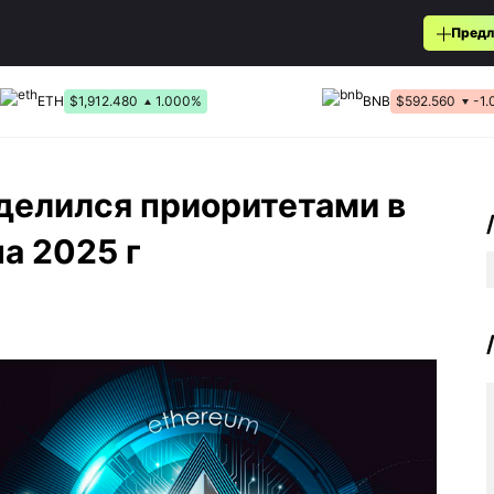
Предл
ETH
$1,912.480
1.000%
BNB
$592.560
-1
делился приоритетами в
а 2025 г