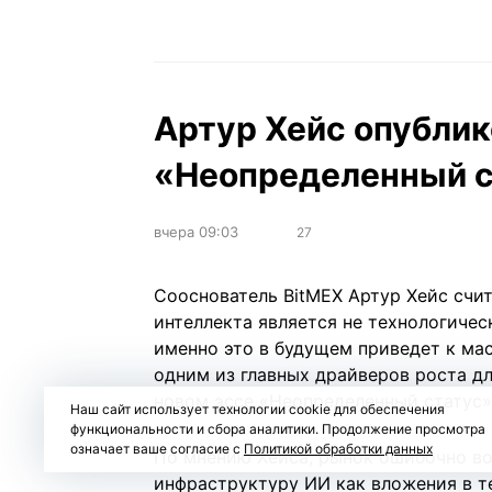
Артур Хейс опублик
«Неопределенный ст
вчера 09:03
27
Сооснователь BitMEX Артур Хейс счит
интеллекта является не технологичес
именно это в будущем приведет к ма
одним из главных драйверов роста дл
новом
эссе
«Неопределенный статус» (
Наш сайт использует технологии cookie для обеспечения
функциональности и сбора аналитики. Продолжение просмотра
означает ваше согласие с
Политикой обработки данных
По мнению Хейса, рынок ошибочно в
инфраструктуру ИИ как вложения в т