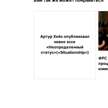
Вам так же может понравиться
Артур Хейс опубликовал
новое эссе
«Неопределенный
статус»(«Situationship»)
ФРС 
проц
изме