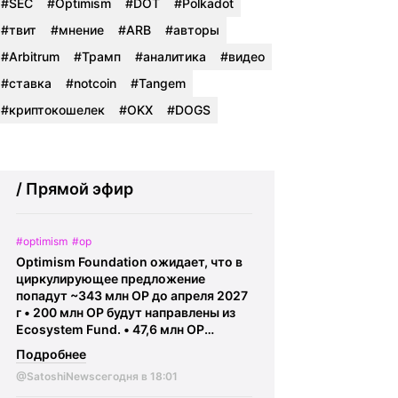
#SEC
#Optimism
#DOT
#Polkadot
#твит
#мнение
#ARB
#авторы
#Arbitrum
#Трамп
#аналитика
#видео
#ставка
#notcoin
#Tangem
#криптокошелек
#OKX
#DOGS
/ Прямой эфир
#optimism
#op
Optimism Foundation ожидает, что в
циркулирующее предложение
попадут ~343 млн OP до апреля 2027
г • 200 млн OP будут направлены из
Ecosystem Fund. • 47,6 млн OP
получат ранние участники
Подробнее
разработки. • 15,3 млн OP
@SatoshiNews
сегодня в 18:01
предназначены для инвесторов.
После этих распределений объем OP