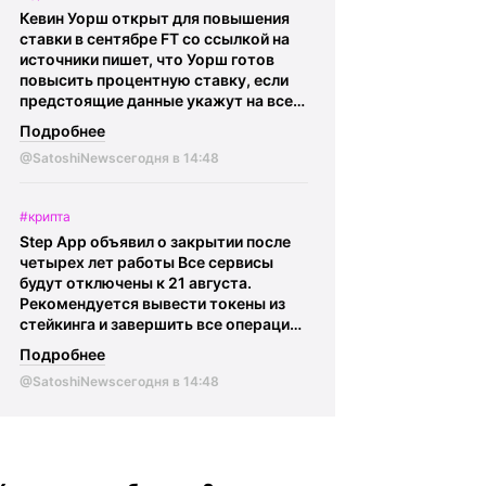
сделки проходят через операторов
Кевин Уорш открыт для повышения
из реестра ЦБ Сообщается, что
ставки в сентябре FT со ссылкой на
запросы получают даже те участники
источники пишет, что Уорш готов
ВЭД, которые по закону не должны
повысить процентную ставку, если
быть лицензированы.
@SatoshiNews
предстоящие данные укажут на все
- главное о крипте Криптокарта |
еще высокую инфляцию в США.
eSIM |
BingX
Подробнее
@SatoshiNews - главное о крипте
@SatoshiNews
сегодня в 14:48
Криптокарта | eSIM |
BingX
#крипта
Step App объявил о закрытии после
четырех лет работы Все сервисы
будут отключены к 21 августа.
Рекомендуется вывести токены из
стейкинга и завершить все операции
в приложении.
@SatoshiNews -
Подробнее
главное о крипте Криптокарта | eSIM
@SatoshiNews
сегодня в 14:48
|
BingX