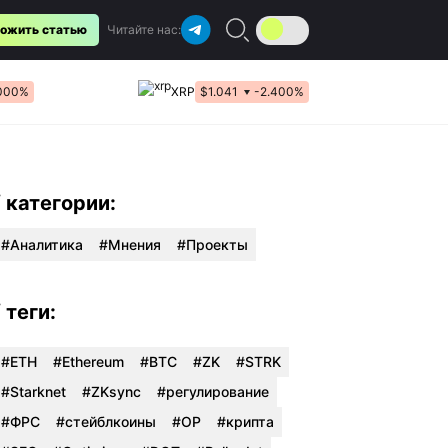
ожить статью
Читайте нас:
.000%
XRP
$1.041
-2.400%
/ категории:
Аналитика
Мнения
Проекты
/ теги:
#ETH
#Ethereum
#BTC
#ZK
#STRK
#Starknet
#ZKsync
#регулирование
#ФРС
#стейблкоины
#OP
#крипта