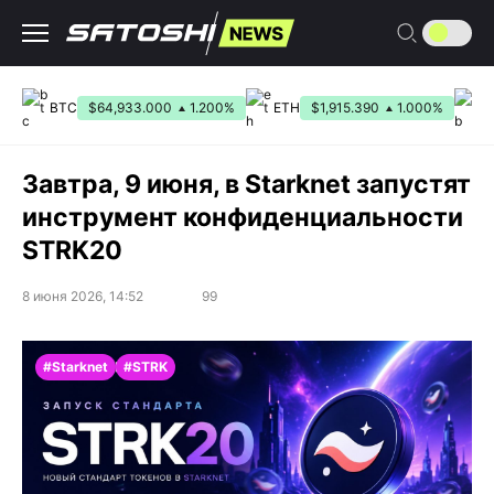
Перейти
к
содержанию
BTC
$64,933.000
1.200%
ETH
$1,915.390
1.000%
B
Завтра, 9 июня, в Starknet запустят
инструмент конфиденциальности
STRK20
8 июня 2026, 14:52
99
#Starknet
#STRK