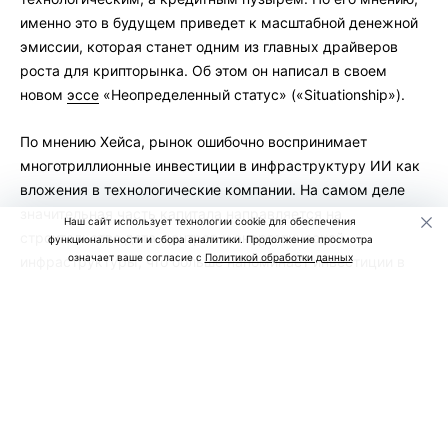
именно это в будущем приведет к масштабной денежной
эмиссии, которая станет одним из главных драйверов
роста для крипторынка. Об этом он написал в своем
новом
эссе
«Неопределенный статус» («Situationship»).
По мнению Хейса, рынок ошибочно воспринимает
многотриллионные инвестиции в инфраструктуру ИИ как
вложения в технологические компании. На самом деле
значительная часть капитала направляется на
Наш сайт использует технологии cookie для обеспечения
строительство дата-центров и энергетической
функциональности и сбора аналитики. Продолжение просмотра
означает ваше согласие с
Политикой обработки данных
инфраструктуры, что больше напоминает инвестиции в
недвижимость.
Он считает, что сегодня банки, инвестиционные фонды и
правительства США и Китая готовы финансировать
строительство новых дата-центров практически без
ограничений, рассчитывая на дальнейший рост спроса на
вычислительные мощности.