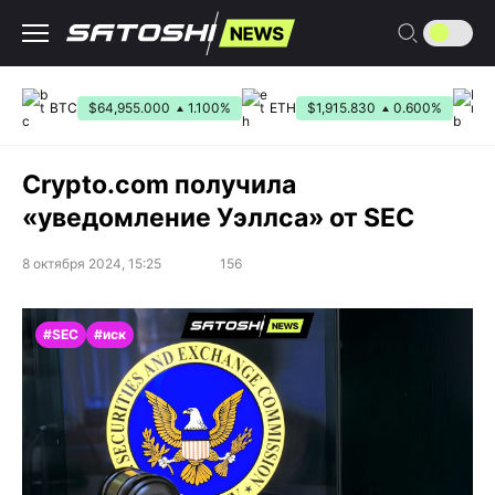
Перейти
к
содержанию
BTC
$64,955.000
1.100%
ETH
$1,915.830
0.600%
B
Crypto.com получила
«уведомление Уэллса» от SEC
8 октября 2024, 15:25
156
#SEC
#иск