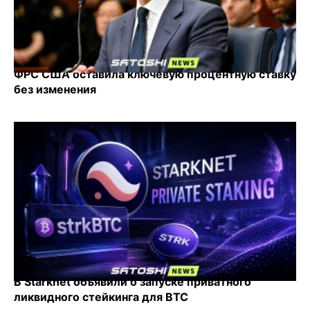
ФРС США оставила ключевую процентную ставку
без изменения
В Starknet объявили о запуске приватного
ликвидного стейкинга для BTC