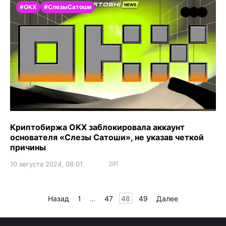
#OKX
#СлезыСатоши
Криптобиржа OKX заблокировала аккаунт
основателя «Слезы Сатоши», не указав четкой
причины
10 августа 2024, 08:01
291
Пагинация
Назад
1
…
47
48
49
Далее
записей