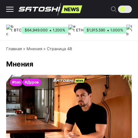
Перейти
к
содержанию
BTC
$64,949.000
1.200%
ETH
$1,915.590
1.000%
B
Главная
»
Мнения
»
Страница 48
Мнения
#ton
#Дуров