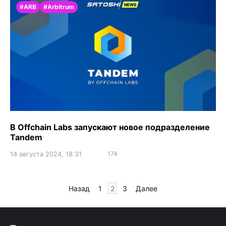
#ARB
#Arbitrum
В Offchain Labs запускают новое подразделение
Tandem
14 августа 2024, 18:31
174
Пагинация
Назад
1
2
3
Далее
записей