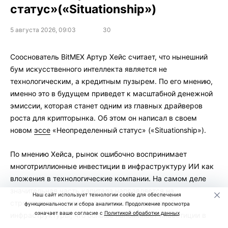
статус»(«Situationship»)
5 августа 2026, 09:03
30
Сооснователь BitMEX Артур Хейс считает, что нынешний
бум искусственного интеллекта является не
технологическим, а кредитным пузырем. По его мнению,
именно это в будущем приведет к масштабной денежной
эмиссии, которая станет одним из главных драйверов
роста для крипторынка. Об этом он написал в своем
новом
эссе
«Неопределенный статус» («Situationship»).
По мнению Хейса, рынок ошибочно воспринимает
многотриллионные инвестиции в инфраструктуру ИИ как
вложения в технологические компании. На самом деле
значительная часть капитала направляется на
Наш сайт использует технологии cookie для обеспечения
строительство дата-центров и энергетической
функциональности и сбора аналитики. Продолжение просмотра
означает ваше согласие с
Политикой обработки данных
инфраструктуры, что больше напоминает инвестиции в
недвижимость.