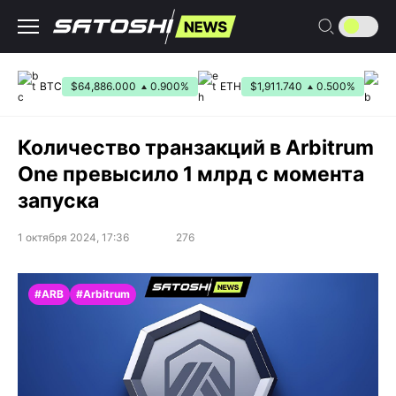
Перейти
к
содержанию
BTC
$64,886.000
0.900%
ETH
$1,911.740
0.500%
B
Количество транзакций в Arbitrum
One превысило 1 млрд с момента
запуска
1 октября 2024, 17:36
276
#ARB
#Arbitrum