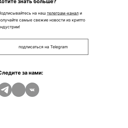
Хотите знать больше?
запросы получают даже те участники
ВЭД, которые по закону не должны
быть лицензированы.
@SatoshiNews
Подписывайтесь на наш
телеграм-канал
и
- главное о крипте Криптокарта |
получайте самые свежие новости из крипто
eSIM |
BingX
индустрии!
подписаться на Telegram
Следите за нами:
Telegram
Дзен
VK