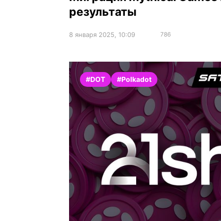
результаты
8 января 2025, 10:09
786
#DOT
#Polkadot