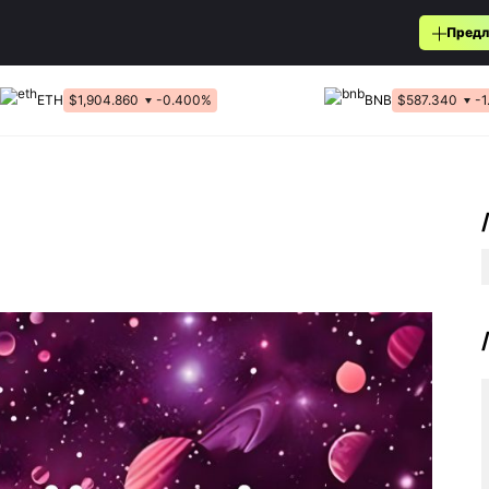
Предл
ETH
$1,904.860
-0.400%
BNB
$587.340
-