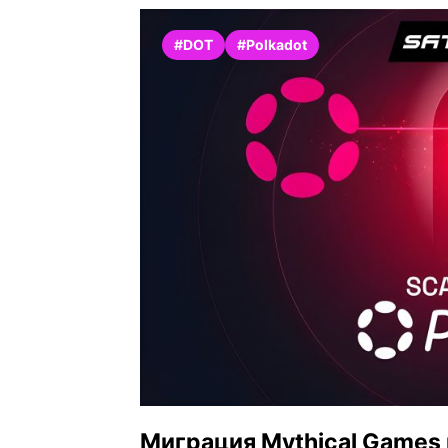
#DOT
#Polkadot
Миграция Mythical Games 