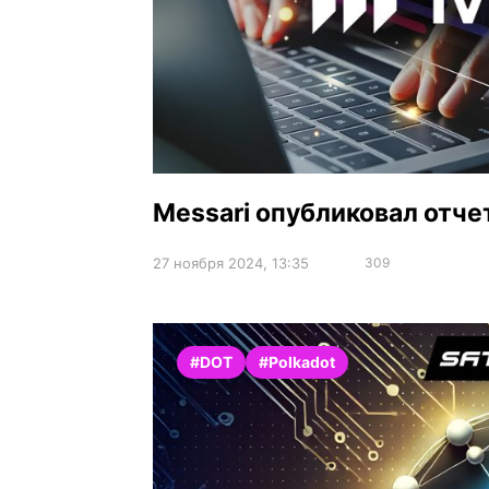
Messari опубликовал отчет о
27 ноября 2024, 13:35
309
#DOT
#Polkadot