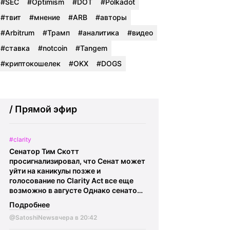
#SEC
#Optimism
#DOT
#Polkadot
#твит
#мнение
#ARB
#авторы
#Arbitrum
#Трамп
#аналитика
#видео
#ставка
#notcoin
#Tangem
#криптокошелек
#OKX
#DOGS
/ Прямой эфир
#clarity
Сенатор Тим Скотт
просигнализировал, что Сенат может
уйти на каникулы позже и
голосование по Clarity Act все еще
возможно в августе Однако сенатор
Том Тиллис заявил журналистам, что
Подробнее
Белый дом не связывался с ним по
@SatoshiNews
вчера в 20:42
поводу двухпартийного соглашения
об этике, что указывает на