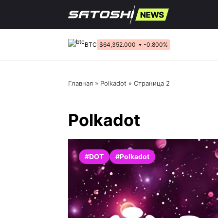
Перейти
к
содержанию
BTC
$64,352.000
-0.800%
Главная
»
Polkadot
»
Страница 2
Polkadot
#DOT
#Polkadot