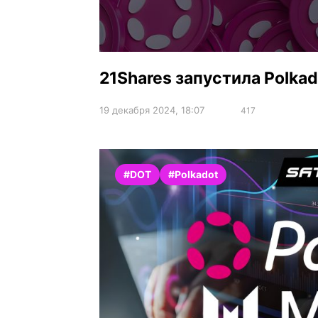
21Shares запустила Polkad
19 декабря 2024, 18:07
417
#DOT
#Polkadot