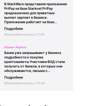
млрд токенов, что составляет 58,3%
В StarkWare представили приложение
от общего предложения. Optimism
PriPay на базе Starknet PriPay
Foundation подчеркнул, что эти
предназначено для приватных
токены уже предусмотрены
выплат зарплат в бизнесе.
первоначальной моделью
Приложение работает на базе
распределения.
@SatoshiNews -
STRK20.
@SatoshiNews - главное о
главное о крипте Криптокарта | eSIM
Подробнее
крипте Криптокарта | eSIM |
BingX
|
BingX
@SatoshiNews
вчера в 17:00
#банки
#крипта
Банки уже запрашивают у бизнеса
подробности о покупке
криптовалюты Участники ВЭД стали
получать от банков, в которых они
обслуживаются, письма с
требованием предоставить
Подробнее
информацию касаемо: • Бизнеса и
@SatoshiNews
вчера в 15:09
своих контрагентов • Экономической
целесообразности покупки USDT •
Также требуется подтвердить, что
сделки проходят через операторов
из реестра ЦБ Сообщается, что