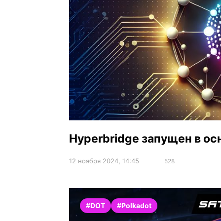
Hyperbridge запущен в ос
12 ноября 2024, 14:45
528
#DOT
#Polkadot