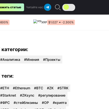
ожить статью
Читайте нас:
1.600%
XRP
$1.027
-2.300%
/ категории:
Аналитика
Мнения
Проекты
/ теги:
#ETH
#Ethereum
#BTC
#ZK
#STRK
#Starknet
#ZKsync
#регулирование
#ФРС
#стейблкоины
#OP
#крипта