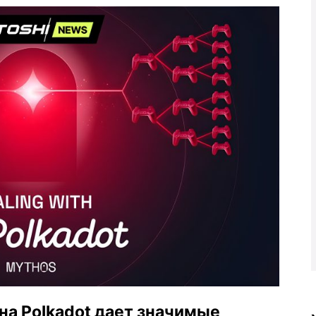
на Polkadot дает значимые