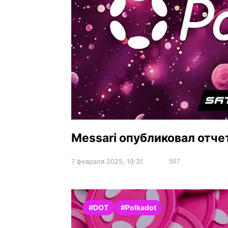
Messari опубликовал отчет 
7 февраля 2025, 19:31
507
#DOT
#Polkadot